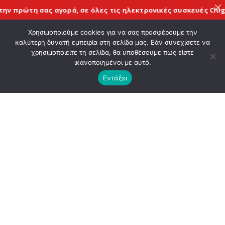
την πρώτη σας αγορά, σε όλες τις
ηλεκτρονικές συσκευές Chig
Χρησιμοποιούμε cookies για να σας προσφέρουμε την
καλύτερη δυνατή εμπειρία στη σελίδα μας. Εάν συνεχίσετε να
CATEGORY
χρησιμοποιείτε τη σελίδα, θα υποθέσουμε πως είστε
ικανοποιημένοι με αυτό.
Εντάξει
BANNER
Set banners and description for any category of
your website.