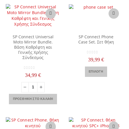
Αυτό
το
προϊόν
έχει
πολλαπλές
SP Connect Universal
SP Connect Phone
παραλλαγές.
Moto Mirror Bundle.
Case Set. Σετ θήκη
Βάση Καθρέφτη και
Οι
Γενικής Χρήσης
επιλογές
Σύνδεσμος
0
out of 5
μπορούν
39,99
€
να
Αυτό
επιλεγούν
ΕΠΙΛΟΓΉ
0
out of 5
το
34,99
€
στη
προϊόν
σελίδα
έχει
του
πολλαπλές
προϊόντος
παραλλαγές
ΠΡΟΣΘΉΚΗ ΣΤΟ ΚΑΛΆΘΙ
Οι
επιλογές
μπορούν
να
επιλεγούν