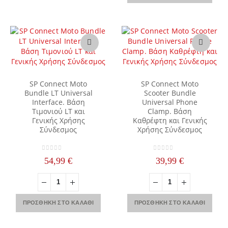
πολλαπλές
προϊόντος
παραλλαγές.
Οι
επιλογές
μπορούν
να
επιλεγούν
στη
σελίδα
SP Connect Moto
SP Connect Moto
του
Bundle LT Universal
Scooter Bundle
Interface. Βάση
Universal Phone
προϊόντος
Τιμονιού LT και
Clamp. Βάση
Γενικής Χρήσης
Καθρέφτη και Γενικής
Σύνδεσμος
Χρήσης Σύνδεσμος
0
out of 5
0
out of 5
54,99
€
39,99
€
ΠΡΟΣΘΉΚΗ ΣΤΟ ΚΑΛΆΘΙ
ΠΡΟΣΘΉΚΗ ΣΤΟ ΚΑΛΆΘΙ