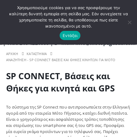
ΚΑΛΩΣ ΗΡΘΑΤΕ ΣΤΟ E-SHOP ΜΟΤΟ ΠΗΓΑΣΟΣ !
Χρησιμοποιούμε cookies για να σας προσφέρουμε την
καλύτερη δυνατή εμπειρία στη σελίδα μας. Εάν συνεχίσετε να
χρησιμοποιείτε τη σελίδα, θα υποθέσουμε πως είστε
0
ικανοποιημένοι με αυτό.
Εντάξει
 210 4221060 | E - mail: info@motopegasus.com | Ε
ΑΡΧΙΚΉ
ΚΑΤΆΣΤΗΜΑ
ΑΝΑΖΉΤΗΣΗ -
SP CONNECT ΒΆΣΕΙΣ ΚΑΙ ΘΉΚΕΣ ΚΙΝΗΤΏΝ ΓΙΑ ΜΟΤΟ
SP CONNECT,
Βάσεις και
Θήκες για κινητά και GPS
Το σύστημα της SP Connect που αντιπροσωπεύετε στην Ελληνική
αγορά από την εταιρεία Μότο Πήγασος, κατέχει διεθνή πατέντα.
Είναι ο γρηγορότερος και ασφαλέστερος τρόπος τοποθέτησης
και στερέωσης του smartphone σας ή του GPS σας. Προσφέρει
μία ευρεία γκάμα προϊόντων για το τηλέφωνό σας. Παρέχει