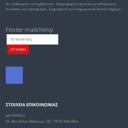
Αν επιθυμείτε να λαμβάνεται πληροφορίες σχετικά με εκδηλώσεις,
πωλήσεις και προσφορές. Εγγραφείτε για ενημερωτικό δελτίο σήμερα.
Footer mailchimp
.
ΕΓΓΡΑΦΗ
ΣΤΟΙΧΕΊΑ ΕΠΙΚΟΙΝΩΝΊΑΣ
ΔΙΕΥΘΥΝΣΗ
Ελ. Βενιζέλου (Θησέως) 26, 17676 Καλλιθέα