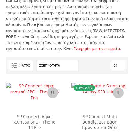
εύκολες εφαρμογές για μοτοσυκλέτα, ποδήλατο, τρέξιμο και
πολλές άλλες δραστηριότητες. Η Αυστριακή εταιρεία έχει
τρομακτική εμπειρία στην σχεδίαση, ανάπτυξη και κατασκευή
υψηλής ποιότητας και αισθητικής εξαρτημάτων από πλαστικό και
αλουμίνιο. Είναι βασικός προμηθευτής των μεγαλύτερων
εργοστασίων κατασκευής οχημάτων όπως της BMW, MERCEDES,
FORD κ.α. Διαθέτη μονάδες παραγωγής σε Ευρώπη και Ασία ενώ
τα συγκεκριμένα προϊόντα παράγονται στο ιδιόκτητο
εργοστάσιο που διαθέτει στην Κίνα.
Γνωριμία με την εταιρεία.
ΦΊΛΤΡΟ
ΔΗΜΟΦΙΛΈΣ
Αυτό
το
προϊόν
έχει
SP Connect. θήκη
SP Connect Moto
πολλαπλές
κινητού SPC+ iPhone
Bundle. Σετ Βάση
παραλλαγές.
14 Pro
Τιμονιού και Θήκη
Οι