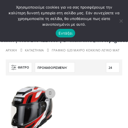
ΚΑΛΩΣ ΗΡΘΑΤΕ ΣΤΟ E-SHOP ΜΟΤΟ ΠΗΓΑΣΟΣ !
Χρησιμοποιούμε cookies για να σας προσφέρουμε την
καλύτερη δυνατή εμπειρία στη σελίδα μας. Εάν συνεχίσετε να
χρησιμοποιείτε τη σελίδα, θα υποθέσουμε πως είστε
0
ικανοποιημένοι με αυτό.
Εντάξει
 | ΤΗΛ. 210 4221060 | E - mail: info@motopegasus.
ΑΡΧΙΚΉ
ΚΑΤΆΣΤΗΜΑ
ΓΡΑΦΙΚΟ G20 ΜΑΥΡΟ ΚΟΚΚΙΝΟ ΛΕΥΚΟ ΜΑΤ
ΦΊΛΤΡΟ