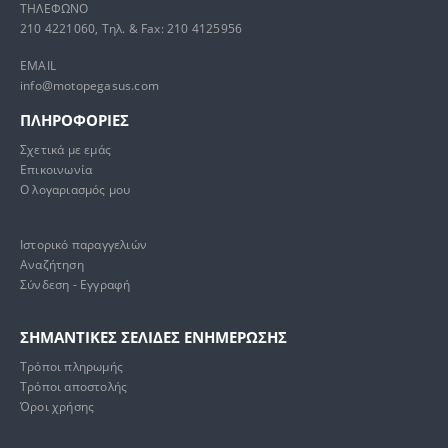
ΤΗΛΕΦΩΝΟ
289,90 €.
210 4221060, Τηλ. & Fax: 210 4125956
0
out of 5
Original
Η
52,24
€
54,99
€
price
τρέχουσα
EMAIL
was:
τιμή
info@motopegasus.com
ΚΑΛΟΚΑΙΡΙΝΟ ΜΠΟΥΦΑΝ PREXPORT ECLIPSE ΜΑΥΡΟ
54,99 €.
είναι:
52,24 €.
ΠΛΗΡΟΦΟΡΙΕΣ
0
out of 5
Original
Η
85,00
€
130,00
€
Σχετικά με εμάς
price
τρέχουσα
Επικοινωνία
was:
τιμή
Ο λογαριασμός μου
130,00 €.
είναι:
85,00 €.
Ιστορικό παραγγελιών
Αναζήτηση
Σύνδεση - Εγγραφή
ΣΗΜΑΝΤΙΚΕΣ ΣΕΛΙΔΕΣ ΕΝΗΜΕΡΩΣΗΣ
Τρόποι πληρωμής
Τρόποι αποστολής
Όροι χρήσης