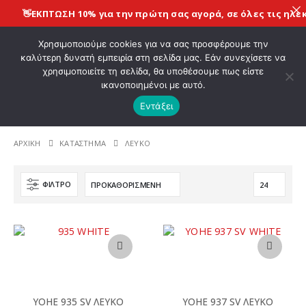
👋
ΕΚΠΤΩΣΗ 10% για την πρώτη σας αγορά, σε όλες τις
ηλεκ
ΚΑΛΩΣ ΗΡΘΑΤΕ ΣΤΟ E-SHOP ΜΟΤΟ ΠΗΓΑΣΟΣ !
Χρησιμοποιούμε cookies για να σας προσφέρουμε την
καλύτερη δυνατή εμπειρία στη σελίδα μας. Εάν συνεχίσετε να
χρησιμοποιείτε τη σελίδα, θα υποθέσουμε πως είστε
0
ικανοποιημένοι με αυτό.
Εντάξει
Η | ΤΗΛ. 210 4221060 | E - mail: info@motopegasu
ΑΡΧΙΚΉ
ΚΑΤΆΣΤΗΜΑ
ΛΕΥΚΟ
ΦΊΛΤΡΟ
Αυτό
Αυτό
το
το
προϊόν
προϊόν
έχει
έχει
πολλαπλές
πολλαπλές
YOHE 935 SV ΛΕΥΚΟ
YOHE 937 SV ΛΕΥΚΟ