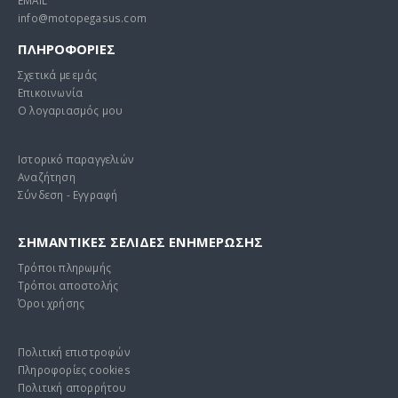
EMAIL
Original
Η
52,24
€
160,00
€
54,99
€
info@motopegasus.com
price
τρέ
was:
τιμ
X-LAND ΜΠΑΓΚΑΖΙΕΡΑ ΜΟΤΟΣΥΚΛΕΤΑΣ ΑΛΟΥΜΙΝΙΟΥ M55 (X TYPE) ΑΣΗΜΙ 55 LT.
ΠΛΗΡΟΦΟΡΙΕΣ
54,99 €.
είνα
52,2
Σχετικά με εμάς
0
out of 5
0
out of 5
Original
Η
85,00
€
145,00
€
130,00
€
Επικοινωνία
price
τρ
Ο λογαριασμός μου
was:
τι
130,00 €.
είν
Ιστορικό παραγγελιών
85,
Αναζήτηση
Σύνδεση - Εγγραφή
ΣΗΜΑΝΤΙΚΕΣ ΣΕΛΙΔΕΣ ΕΝΗΜΕΡΩΣΗΣ
Τρόποι πληρωμής
Τρόποι αποστολής
Όροι χρήσης
Πολιτική επιστροφών
Πληροφορίες cookies
Πολιτική απορρήτου