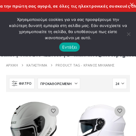
 την πρώτη σας αγορά, σε όλες τις
ηλεκτρονικές συσκευές Chi
ΚΑΛΩΣ ΗΡΘΑΤΕ ΣΤΟ E-SHOP ΜΟΤΟ ΠΗΓΑΣΟΣ !
Χρησιμοποιούμε cookies για να σας προσφέρουμε την
καλύτερη δυνατή εμπειρία στη σελίδα μας. Εάν συνεχίσετε να
χρησιμοποιείτε τη σελίδα, θα υποθέσουμε πως είστε
0
ικανοποιημένοι με αυτό.
Εντάξει
| ΤΗΛ. 210 4221060 | E - mail: info@motopegasus.
ΑΡΧΙΚΉ
ΚΑΤΆΣΤΗΜΑ
PRODUCT TAG -
ΚΡΆΝΟΣ ΜΗΧΑΝΉΣ
ΦΊΛΤΡΟ