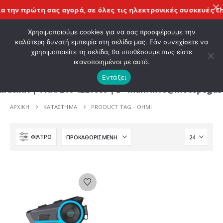
 την πρώτη σας αγορά, σε όλες τις
ηλεκτρονικές συσκευές Ch
ΚΑΛΩΣ ΗΡΘΑΤΕ ΣΤΟ E-SHOP ΜΟΤΟ ΠΗΓΑΣΟΣ !
Χρησιμοποιούμε cookies για να σας προσφέρουμε την
καλύτερη δυνατή εμπειρία στη σελίδα μας. Εάν συνεχίσετε να
χρησιμοποιείτε τη σελίδα, θα υποθέσουμε πως είστε
0
ικανοποιημένοι με αυτό.
Εντάξει
Η | ΤΗΛ. 210 4221060 | E - mail: info@motopegasus
ΑΡΧΙΚΉ
ΚΑΤΆΣΤΗΜΑ
PRODUCT TAG -
OHMI
ΦΊΛΤΡΟ