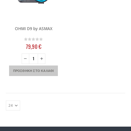
OHMI D9 by ASMAX
0
out of 5
79,90
€
ΠΡΟΣΘΉΚΗ ΣΤΟ ΚΑΛΆΘΙ