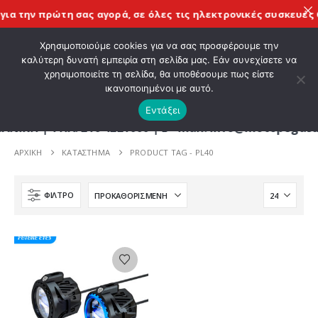
ια την πρώτη σας αγορά, σε όλες τις
ηλεκτρονικές συσκευές C
ΚΑΛΩΣ ΗΡΘΑΤΕ ΣΤΟ E-SHOP ΜΟΤΟ ΠΗΓΑΣΟΣ !
Χρησιμοποιούμε cookies για να σας προσφέρουμε την
καλύτερη δυνατή εμπειρία στη σελίδα μας. Εάν συνεχίσετε να
χρησιμοποιείτε τη σελίδα, θα υποθέσουμε πως είστε
0
ικανοποιημένοι με αυτό.
Εντάξει
 | ΤΗΛ. 210 4221060 | E - mail: info@motopegasus
ΑΡΧΙΚΉ
ΚΑΤΆΣΤΗΜΑ
PRODUCT TAG -
PL40
ΦΊΛΤΡΟ