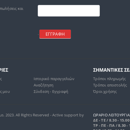
Footer
mailchimp
 πωλήσεις και
ΕΓΓΡΑΦΗ
.
ΙΕΣ
ΣΗΜΑΝΤΙΚΕΣ Σ
άς
Ιστορικό παραγγελιών
Τρόποι πληρωμής
Αναζήτηση
Τρόποι αποστολής
ς μου
Σύνδεση - Εγγραφή
Όροι χρήσης
. 2023. All Rights Reserved - Active support by
ΩΡΑΡΙΟ ΛΕΙΤΟΥΡΓΙΑ
ΔΕ - ΤΕ / 8.30 - 15.00
ΤΡ - ΠΕ - ΠΑ / 8.30 - 