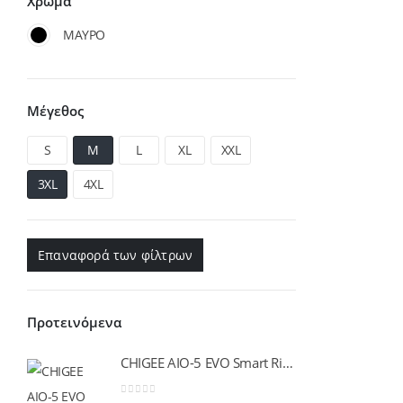
Χρώμα
ΜΑΥΡΟ
Μέγεθος
S
M
L
XL
XXL
3XL
4XL
Επαναφορά των φίλτρων
Προτεινόμενα
CHIGEE AIO-5 EVO Smart Riding Display
Y