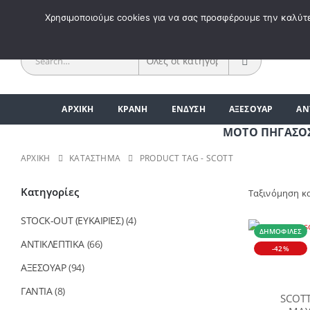
ΚΑΛΩΣ 
Χρησιμοποιούμε cookies για να σας προσφέρουμε την καλύτερ
ΑΡΧΙΚΗ
ΚΡΑΝΗ
ΕΝΔΥΣΗ
ΑΞΕΣΟΥΑΡ
ΑΝ
ΜΟΤΟ ΠΗΓΑΣΟΣ | ΑΞ
ΑΡΧΙΚΉ
ΚΑΤΆΣΤΗΜΑ
PRODUCT TAG -
SCOTT
Κατηγορίες
Ταξινόμηση κ
STOCK-OUT (ΕΥΚΑΙΡΙΕΣ)
(4)
ΔΗΜΟΦΙΛΈΣ
ΑΝΤΙΚΛΕΠΤΙΚΑ
(66)
-42%
ΑΞΕΣΟΥΑΡ
(94)
ΓΑΝΤΙΑ
(8)
SCOT