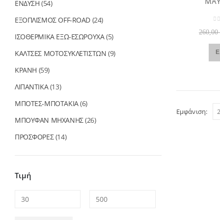
ΜΑΥ
ΕΝΔΥΣΗ
(54)
ΕΞΟΠΛΙΣΜΟΣ OFF-ROAD
(24)
0
o
260,0
ΙΣΟΘΕΡΜΙΚΑ ΕΞΩ-ΕΣΩΡΟΥΧΑ
(5)
ΚΑΛΤΣΕΣ ΜΟΤΟΣΥΚΛΕΤΙΣΤΩΝ
(9)
Ε
ΚΡΑΝΗ
(59)
ΛΙΠΑΝΤΙΚΑ
(13)
ΜΠΟΤΕΣ-ΜΠΟΤΑΚΙΑ
(6)
Εμφάνιση:
ΜΠΟΥΦΑΝ ΜΗΧΑΝΗΣ
(26)
ΠΡΟΣΦΟΡΕΣ
(14)
Τιμή
Ελάχιστη
Μέγιστη