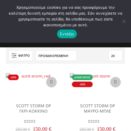
Χρησιμοποιούμε cookies για να σας προσφέρουμε την
0
ΤΗΛΕΦΩΝΗΣΤΕ ΜΑΣ
καλύτερη δυνατή εμπειρία στη σελίδα μας. Εάν συνεχίσετε να
210 4221060
χρησιμοποιείτε τη σελίδα, θα υποθέσουμε πως είστε
ικανοποιημένοι με αυτό.
ΚΗ | ΤΗΛ. 210 4221060 | E - mail: info@motopegasu
Εντάξει
ΑΡΧΙΚΉ
ΚΑΤΆΣΤΗΜΑ
PRODUCT TAG -
SCOTT
ΦΊΛΤΡΟ
-42%
ΔΗΜΟΦΙΛΈΣ
Αυτό
Αυτό
-42%
το
το
προϊόν
προϊόν
έχει
έχει
πολλαπλές
πολλαπλές
SCOTT STORM DP
SCOTT STORM DP
ΓΚΡΙ-ΚΟΚΚΙΝΟ
ΜΑΥΡΟ-ΜΠΛΕ
παραλλαγές.
παραλλαγές.
Οι
Οι
επιλογές
επιλογές
0
out of 5
0
out of 5
Original
Η
Original
Η
μπορούν
μπορούν
150,00
€
150,00
€
260,00
€
260,00
€