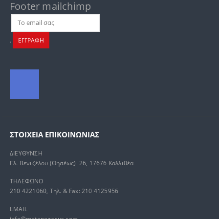
Footer mailchimp
.
ΕΓΓΡΑΦΗ
ΣΤΟΙΧΕΊΑ ΕΠΙΚΟΙΝΩΝΊΑΣ
ΔΙΕΥΘΥΝΣΗ
Ελ. Βενιζέλου (Θησέως) 26, 17676 Καλλιθέα
ΤΗΛΕΦΩΝΟ
210 4221060, Τηλ. & Fax: 210 4125956
EMAIL
info@motopegasus.com