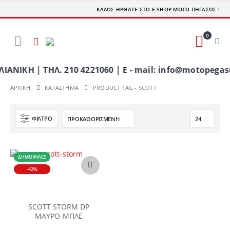
ΚΑΛΩΣ ΗΡΘΑΤΕ ΣΤΟ E-SHOP ΜΟΤΟ ΠΗΓΑΣΟΣ !
0
ΚΗ | ΤΗΛ. 210 4221060 | E - mail: info@motopegasu
ΑΡΧΙΚΉ
ΚΑΤΆΣΤΗΜΑ
PRODUCT TAG -
SCOTT
ΦΊΛΤΡΟ
ΔΗΜΟΦΙΛΈΣ
Αυτό
-42%
το
προϊόν
έχει
πολλαπλές
SCOTT STORM DP
παραλλαγές.
ΜΑΥΡΟ-ΜΠΛΕ
Οι