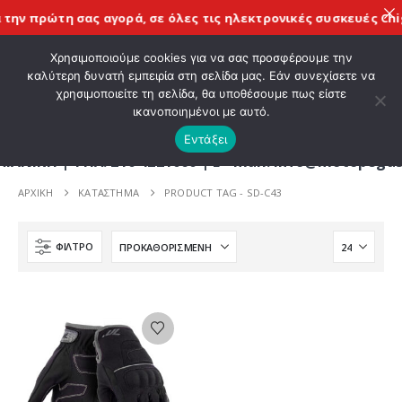
την πρώτη σας αγορά, σε όλες τις
ηλεκτρονικές συσκευές Chi
ΚΑΛΩΣ ΗΡΘΑΤΕ ΣΤΟ E-SHOP ΜΟΤΟ ΠΗΓΑΣΟΣ !
Χρησιμοποιούμε cookies για να σας προσφέρουμε την
καλύτερη δυνατή εμπειρία στη σελίδα μας. Εάν συνεχίσετε να
χρησιμοποιείτε τη σελίδα, θα υποθέσουμε πως είστε
0
ικανοποιημένοι με αυτό.
Εντάξει
Η | ΤΗΛ. 210 4221060 | E - mail: info@motopegasu
ΑΡΧΙΚΉ
ΚΑΤΆΣΤΗΜΑ
PRODUCT TAG -
SD-C43
ΦΊΛΤΡΟ