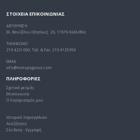
Original
Η
52,24
€
150,00
€
54,99
€
price
τρέχουσα
was:
τιμή
ΣΤΟΙΧΕΊΑ ΕΠΙΚΟΙΝΩΝΊΑΣ
ΚΑΛΟΚΑΙΡΙΝΟ ΜΠΟΥΦΑΝ PREXPORT ECLIPSE ΜΑΥΡΟ
54,99 €.
είναι:
52,24 €.
ΔΙΕΥΘΥΝΣΗ
0
out of 5
0
out of 5
Original
Η
85,00
€
280,00
€
Ελ. Βενιζέλου (Θησέως) 26, 17676 Καλλιθέα
130,00
€
price
τρέχουσα
ΤΗΛΕΦΩΝΟ
was:
τιμή
210 4221060, Τηλ. & Fax: 210 4125956
130,00 €.
είναι:
85,00 €.
EMAIL
info@motopegasus.com
ΠΛΗΡΟΦΟΡΙΕΣ
Σχετικά με εμάς
Επικοινωνία
Ο λογαριασμός μου
Ιστορικό παραγγελιών
Αναζήτηση
Σύνδεση - Εγγραφή