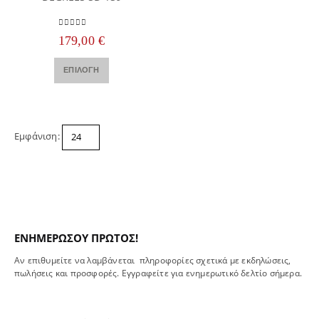
Οι
επιλογές
0
out of 5
179,00
€
μπορούν
να
Αυτό
επιλεγούν
ΕΠΙΛΟΓΉ
το
στη
προϊόν
σελίδα
έχει
του
πολλαπλές
προϊόντος
παραλλαγές.
Εμφάνιση:
Οι
επιλογές
μπορούν
να
επιλεγούν
στη
σελίδα
ΕΝΗΜΕΡΩΣΟΥ ΠΡΩΤΟΣ!
του
Αν επιθυμείτε να λαμβάνεται πληροφορίες σχετικά με εκδηλώσεις,
προϊόντος
πωλήσεις και προσφορές. Εγγραφείτε για ενημερωτικό δελτίο σήμερα.