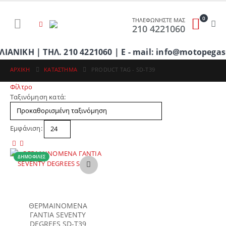
0
ΤΗΛΕΦΩΝΗΣΤΕ ΜΑΣ
210 4221060
ΚΗ | ΤΗΛ. 210 4221060 | E - mail: info@motopegasu
ΑΡΧΙΚΉ
ΚΑΤΆΣΤΗΜΑ
PRODUCT TAG -
SD-T39
Φίλτρο
Ταξινόμηση κατά:
Εμφάνιση:
ΔΗΜΟΦΙΛΈΣ
Αυτό
το
προϊόν
έχει
ΘΕΡΜΑΙΝΟΜΕΝΑ
πολλαπλές
ΓΑΝΤΙΑ SEVENTY
DEGREES SD-T39
παραλλαγές.