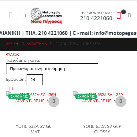
0
ΤΗΛΕΦΩΝΗΣΤΕ ΜΑΣ
210 4221060
ΚΗ | ΤΗΛ. 210 4221060 | E - mail: info@motopegasu
ΑΡΧΙΚΉ
ΚΑΤΆΣΤΗΜΑ
PRODUCT TAG -
YOHE 632A
Φίλτρο
Ταξινόμηση κατά:
Εμφάνιση:
ΔΗΜΟΦΙΛΈΣ
ΔΗΜΟΦΙΛΈΣ
Αυτό
Αυτό
το
το
προϊόν
προϊόν
έχει
έχει
YOHE 632A SV G6H
YOHE 632A SV G6P
πολλαπλές
πολλαπλές
MAT
GLOSSY