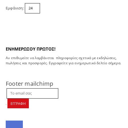
πολλαπλές
του
παραλλαγές.
Εμφάνιση:
προϊόντος
Οι
επιλογές
μπορούν
να
επιλεγούν
στη
σελίδα
ΕΝΗΜΕΡΩΣΟΥ ΠΡΩΤΟΣ!
του
Αν επιθυμείτε να λαμβάνεται πληροφορίες σχετικά με εκδηλώσεις,
προϊόντος
πωλήσεις και προσφορές. Εγγραφείτε για ενημερωτικό δελτίο σήμερα.
Footer mailchimp
YOHE CARBON 101 SV
.
ΕΓΓΡΑΦΗ
0
out of 5
Original
Η
289,90
€
350,00
€
price
τρέχουσα
was:
τιμή
ΠΕΤΑΛΟ AUVRAY U-ZEN ΠΟΔΗΛΑΤΟΥ 108X235