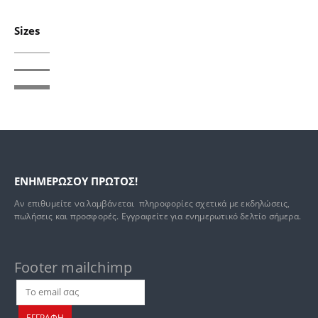
Sizes
ΕΝΗΜΕΡΩΣΟΥ ΠΡΩΤΟΣ!
Αν επιθυμείτε να λαμβάνεται πληροφορίες σχετικά με εκδηλώσεις,
πωλήσεις και προσφορές. Εγγραφείτε για ενημερωτικό δελτίο σήμερα.
Footer mailchimp
.
ΕΓΓΡΑΦΗ