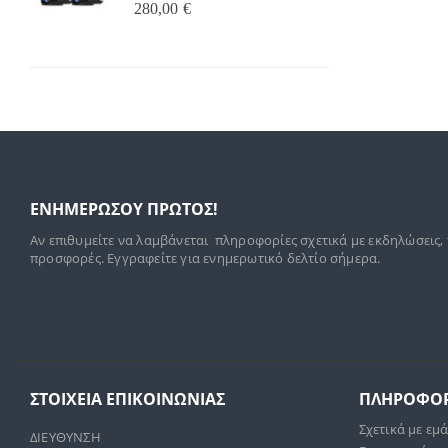
0
out of 5
280,00
€
0
o
13
ΕΝΗΜΕΡΩΣΟΥ ΠΡΩΤΟΣ!
Αν επιθυμείτε να λαμβάνεται πληροφορίες σχετικά με εκδηλώσεις,
προσφορές. Εγγραφείτε για ενημερωτικό δελτίο σήμερα.
ΣΤΟΙΧΕΊΑ ΕΠΙΚΟΙΝΩΝΊΑΣ
ΠΛΗΡΟΦΟΡ
Σχετικά με εμ
ΔΙΕΥΘΥΝΣΗ