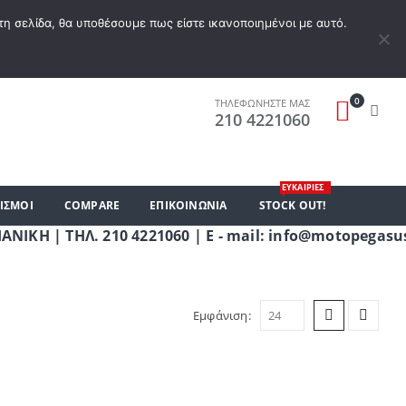
Α ΕΠΙΘΥΜΙΏΝ
Ο ΛΟΓΑΡΙΑΣΜΌΣ ΜΟΥ
ΚΑΛΆΘΙ ΑΓΟΡΏΝ
ΣΎΝΔΕΣΗ
τη σελίδα, θα υποθέσουμε πως είστε ικανοποιημένοι με αυτό.
0
ΤΗΛΕΦΩΝΗΣΤΕ ΜΑΣ
210 4221060
ΕΥΚΑΙΡΙΕΣ
ΙΣΜΟΙ
COMPARE
ΕΠΙΚΟΙΝΩΝΊΑ
STOCK OUT!
 ΤΗΛ. 210 4221060 | E - mail: info@motopegasus.c
Εμφάνιση: