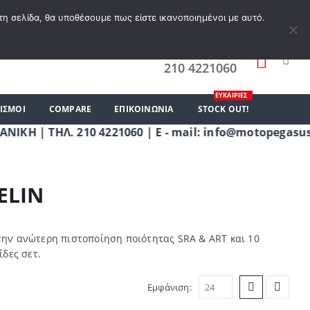
Α ΕΠΙΘΥΜΙΏΝ
Ο ΛΟΓΑΡΙΑΣΜΌΣ ΜΟΥ
ΚΑΛΆΘΙ ΑΓΟΡΏΝ
ΣΎΝΔΕΣΗ
τη σελίδα, θα υποθέσουμε πως είστε ικανοποιημένοι με αυτό.
0
ΤΗΛΕΦΩΝΗΣΤΕ ΜΑΣ
210 4221060
ΕΥΚΑΙΡΙΕΣ
ΙΣΜΟΙ
COMPARE
ΕΠΙΚΟΙΝΩΝΊΑ
STOCK OUT!
 ΤΗΛ. 210 4221060 | E - mail: info@motopegasus.co
ELIN
την ανώτερη πιστοποίηση ποιότητας SRA & ART και 10
ίδες σετ.
Εμφάνιση: