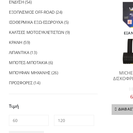
ΕΝΔΥΣΗ
(54)
ΕΞΟΠΛΙΣΜΟΣ OFF-ROAD
(24)
ΙΣΟΘΕΡΜΙΚΑ ΕΞΩ-ΕΣΩΡΟΥΧΑ
(5)
ΚΑΛΤΣΕΣ ΜΟΤΟΣΥΚΛΕΤΙΣΤΩΝ
(9)
ΕΞΑ
ΚΡΑΝΗ
(59)
ΛΙΠΑΝΤΙΚΑ
(13)
ΜΠΟΤΕΣ-ΜΠΟΤΑΚΙΑ
(6)
ΜΠΟΥΦΑΝ ΜΗΧΑΝΗΣ
(26)
MICHE
ΔΙΣΚΟΦΡ
ΠΡΟΣΦΟΡΕΣ
(14)
0
o
Τιμή
ΔΙΑΒΆΣ
Ελάχιστη
Μέγιστη