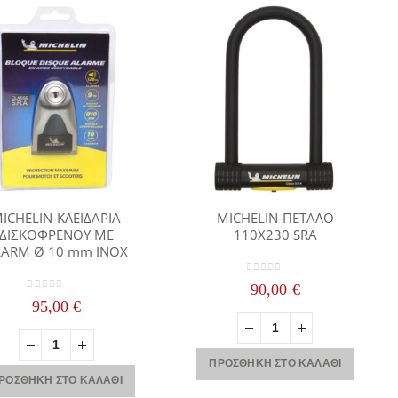
ICHELIN-ΚΛΕΙΔΑΡΙΑ
MICHELIN-ΠΕΤΑΛΟ
ΔΙΣΚΟΦΡΕΝΟΥ ΜΕ
110X230 SRA
LARM Ø 10 mm INOX
0
out of 5
90,00
€
0
out of 5
95,00
€
ΠΡΟΣΘΉΚΗ ΣΤΟ ΚΑΛΆΘΙ
ΡΟΣΘΉΚΗ ΣΤΟ ΚΑΛΆΘΙ