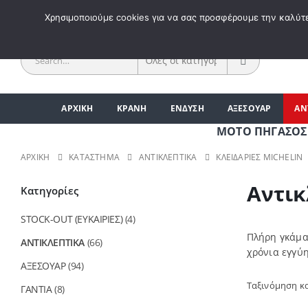
ΚΑΛΩΣ 
Χρησιμοποιούμε cookies για να σας προσφέρουμε την καλύτερ
ΑΡΧΙΚΗ
ΚΡΑΝΗ
ΕΝΔΥΣΗ
ΑΞΕΣΟΥΑΡ
ΑΝ
ΜΟΤΟ ΠΗΓΑΣΟΣ | ΑΞΕ
ΑΡΧΙΚΉ
ΚΑΤΆΣΤΗΜΑ
ΑΝΤΙΚΛΕΠΤΙΚΑ
ΚΛΕΙΔΑΡΙΕΣ MICHELIN
Αντικ
Κατηγορίες
STOCK-OUT (ΕΥΚΑΙΡΙΕΣ)
(4)
Πλήρη γκάμα
ΑΝΤΙΚΛΕΠΤΙΚΑ
(66)
χρόνια εγγύη
ΑΞΕΣΟΥΑΡ
(94)
Ταξινόμηση κ
ΓΑΝΤΙΑ
(8)