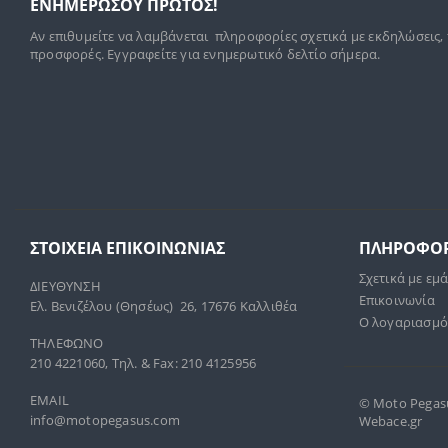
ΕΝΗΜΕΡΩΣΟΥ ΠΡΩΤΟΣ!
Αν επιθυμείτε να λαμβάνεται πληροφορίες σχετικά με εκδηλώσεις,
προσφορές. Εγγραφείτε για ενημερωτικό δελτίο σήμερα.
ΣΤΟΙΧΕΊΑ ΕΠΙΚΟΙΝΩΝΊΑΣ
ΠΛΗΡΟΦΟΡ
Σχετικά με εμ
ΔΙΕΥΘΥΝΣΗ
Επικοινωνία
Ελ. Βενιζέλου (Θησέως) 26, 17676 Καλλιθέα
Ο λογαριασμό
ΤΗΛΕΦΩΝΟ
210 4221060, Τηλ. & Fax: 210 4125956
EMAIL
© Moto Pegasus
info@motopegasus.com
Webace.gr