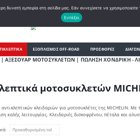
|
ΗΡΘΑΤΕ ΣΤΟ E-SHOP ΜΟΤΟ ΠΗΓΑΣΟΣ !
ΣΧΕΤΙΚΆ ΜΕ ΕΜΆΣ
BLOG
ΛΊΣΤ
η δυνατή εμπειρία στη σελίδα μας. Εάν συνεχίσετε να χρησιμοποιείτε 
Εντάξει
ΤΙΚΛΕΠΤΙΚΑ
ΕΞΟΠΛΙΣΜΟΣ OFF-ROAD
ΠΡΟΣΦΟΡΕΣ
ΔΙΑΓΩΝ
ΣΟΥΑΡ ΜΟΤΟΣΥΚΛΕΤΩΝ | ΠΩΛΗΣΗ ΧΟΝΔΡΙΚΗ - ΛΙΑΝΙΚΗ |
λεπτικά μοτοσυκλετών MICH
 αντικλεπτικών κλειδαριών για μοτοσυκλέτες της MICHELIN. Με 
ση καλής λειτουργίας. Κλειδαριές δισκοφρένου, πέταλα και αλυσ
ατά: