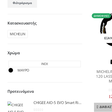
Φιλτράρισμα
τιμή
τιμή
ΔΗΜΟΦΙΛΈΣ
Κατασκευαστής
MICHELIN
ΕΞΑ
Χρώμα
INOX
ΜΑΥΡΟ
MICHELI
120 LAS
M
Προτεινόμενα
0
o
1
CHIGEE AIO-5 EVO Smart Riding Display
Y
ΔΙΑΒΆΣ