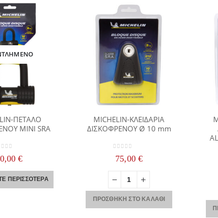
ΝΤΛΗΜΈΝΟ
LIN-ΠΕΤΑΛΟ
MICHELIN-ΚΛΕΙΔΑΡΙΑ
M
ΕΝΟΥ MINI SRA
ΔΙΣΚΟΦΡΕΝΟΥ Ø 10 mm
A
ut of 5
0
out of 5
60,00
€
75,00
€
ΤΕ ΠΕΡΙΣΣΌΤΕΡΑ
ΠΡΟΣΘΉΚΗ ΣΤΟ ΚΑΛΆΘΙ
Π