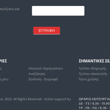
Footer
mailchimp
 πωλήσεις και
ΕΓΓΡΑΦΗ
.
ΙΕΣ
ΣΗΜΑΝΤΙΚΕΣ Σ
άς
Ιστορικό παραγγελιών
Τρόποι πληρωμής
Αναζήτηση
Τρόποι αποστολής
ς μου
Σύνδεση - Εγγραφή
Όροι χρήσης
. 2023. All Rights Reserved - Active support by
ΩΡΑΡΙΟ ΛΕΙΤΟΥΡΓΙΑ
ΔΕ - ΤΕ / 8.30 - 15.00
ΤΡ - ΠΕ - ΠΑ / 8.30 - 