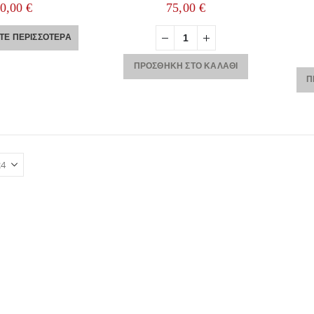
out of 5
0
out of 5
60,00
€
75,00
€
ΤΕ ΠΕΡΙΣΣΌΤΕΡΑ
ΠΡΟΣΘΉΚΗ ΣΤΟ ΚΑΛΆΘΙ
Π