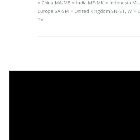
= China MA-ME = India MF-MK = Indonesia ML-
Europe SA-SM = United Kingdom SN-ST, W = G
TV...
Πρόγραμμα
Αναπαραγωγής
Βίντεο