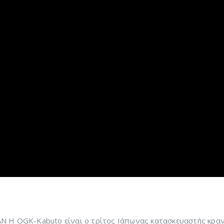
PAN Η OGK-Kabuto είναι ο τρίτος Ιάπωνας κατασκευαστής κρα