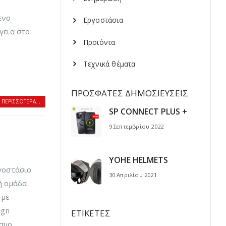
ς
ενο
Εργοστάσια
γεια στο
Προϊόντα
Τεχνικά θέματα
ΠΡΌΣΦΑΤΕΣ ΔΗΜΟΣΙΕΎΣΕΙΣ
 ΠΕΡΙΣΣΌΤΕΡΑ...
SP CONNECT PLUS +
9 Σεπτεμβρίου 2022
YOHE HELMETS
γοστάσιο
30 Απριλίου 2021
ή ομάδα
 με
ign
ΕΤΙΚΈΤΕΣ
σμο,