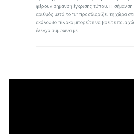
φέρουν σήμανση έγκρισης τύπου. Η σήμανση 
αριθμός μετά το “E” προσδιορίζει τη χώρα σ
ακόλουθο πίνακα μπορείτε να βρείτε ποια χώ
έλεγχο σύμφωνα με...