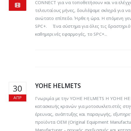
CONNECT για να τοποθετήσουν και να ελέγχο
τελευταίους μήνες, δουλέψαμε σκληρά για ν
ανώτατο επίπεδο. Ήρθε η ώρα. Η επόμενη γε
SPC+. Ένα σύστημα για όλες τις δραστηριότ
καθημερινές εφαρμογές, το SPC+...
YOHE HELMETS
30
ΑΠΡ
Γνωριμία με την YOHE HELMETS Η YOHE HELM
κατασκευής κρανών για μοτοσυκλετιστές στην
έρευνας, ανάπτυξης και παραγωγής, εξυπηρετ
προϊόντα OEM (Original Equipment Manufactu
Manufacturer - αρχικός σχεδιασμός και κατα