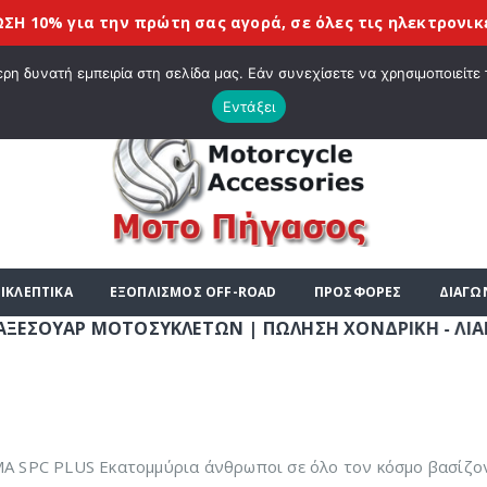
 την πρώτη σας αγορά, σε όλες τις
ηλεκτρονικές συσκευέ
|
ΤΕ ΣΤΟ E-SHOP ΜΟΤΟ ΠΗΓΑΣΟΣ !
ΣΧΕΤΙΚΆ ΜΕ ΕΜΆΣ
BLOG
ΛΊΣΤΑ
η δυνατή εμπειρία στη σελίδα μας. Εάν συνεχίσετε να χρησιμοποιείτε 
Εντάξει
ΙΚΛΕΠΤΙΚΑ
ΕΞΟΠΛΙΣΜΟΣ OFF-ROAD
ΠΡΟΣΦΟΡΕΣ
ΔΙΑΓΩ
ΟΤΟΣΥΚΛΕΤΩΝ | ΠΩΛΗΣΗ ΧΟΝΔΡΙΚΗ - ΛΙΑΝΙΚΗ | ΤΗΛ. 2
PC PLUS Εκατομμύρια άνθρωποι σε όλο τον κόσμο βασίζον