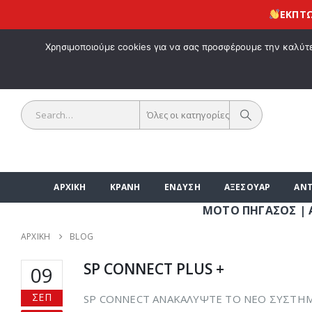
ΕΚΠΤΩΣΗ 10% για
ΚΑΛΩΣ ΗΡΘΑ
Χρησιμοποιούμε cookies για να σας προσφέρουμε την καλύτερ
Όλες οι κατηγορίες
ΑΡΧΙΚΗ
ΚΡΑΝΗ
ΕΝΔΥΣΗ
ΑΞΕΣΟΥΑΡ
ΑΝΤ
ΜΟΤΟ ΠΗΓΑΣΟΣ | ΑΞΕΣΟΥΑΡ Μ
ΑΡΧΙΚΉ
BLOG
SP CONNECT PLUS +
09
ΣΕΠ
SP CONNECT ΑΝΑΚΑΛΥΨΤΕ ΤΟ ΝΕΟ ΣΥΣΤΗΜΑ S