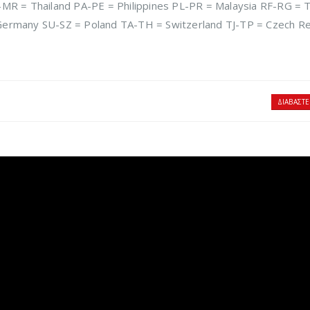
MR = Thailand PA-PE = Philippines PL-PR = Malaysia RF-RG = 
ermany SU-SZ = Poland TA-TH = Switzerland TJ-TP = Czech Re
ΔΙΑΒΆΣΤΕ