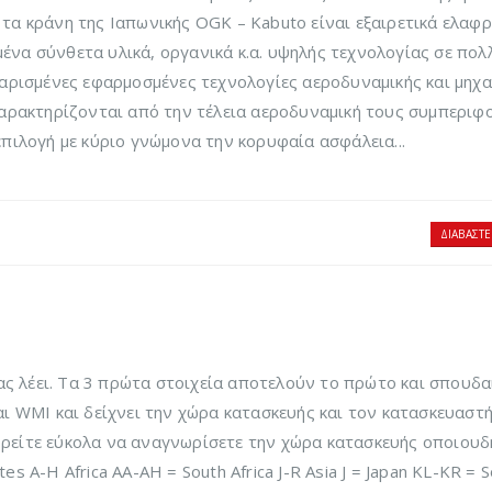
ράνη της Ιαπωνικής OGK – Kabuto είναι εξαιρετικά ελαφρι
να σύνθετα υλικά, οργανικά κ.α. υψηλής τεχνολογίας σε πολ
ταρισμένες εφαρμοσμένες τεχνολογίες αεροδυναμικής και μηχ
χαρακτηρίζονται από την τέλεια αεροδυναμική τους συμπεριφο
πιλογή με κύριο γνώμονα την κορυφαία ασφάλεια...
ΔΙΑΒΆΣΤΕ
μας λέει. Τα 3 πρώτα στοιχεία αποτελούν το πρώτο και σπουδ
ι WMI και δείχνει την χώρα κατασκευής και τον κατασκευαστή
ρείτε εύκολα να αναγνωρίσετε την χώρα κατασκευής οποιου
 A-H Africa AA-AH = South Africa J-R Asia J = Japan KL-KR = 