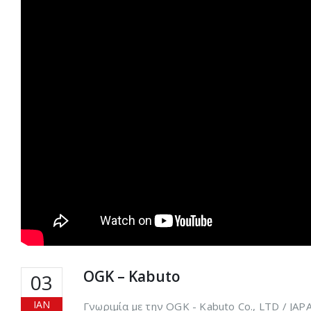
OGK – Kabuto
03
ΙΑΝ
Γνωριμία με την OGK - Kabuto Co., LTD / JA