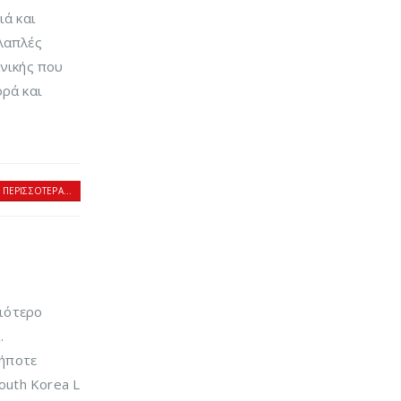
ά και
λαπλές
ανικής που
ρά και
 ΠΕΡΙΣΣΌΤΕΡΑ...
αιότερο
.
δήποτε
South Korea L