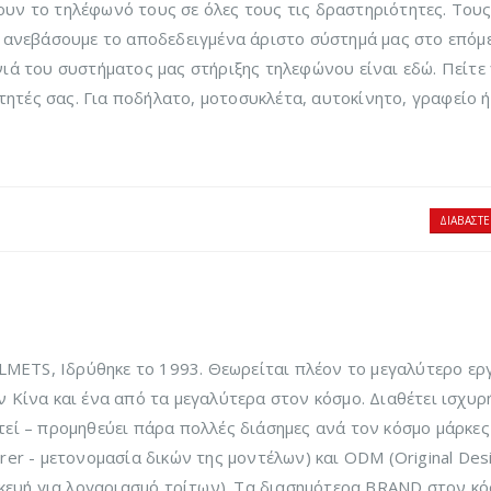
υν το τηλέφωνό τους σε όλες τους τις δραστηριότητες. Του
α ανεβάσουμε το αποδεδειγμένα άριστο σύστημά μας στο επόμ
νιά του συστήματος μας στήριξης τηλεφώνου είναι εδώ. Πείτε 
ητές σας. Για ποδήλατο, μοτοσυκλέτα, αυτοκίνητο, γραφείο ή
ΔΙΑΒΆΣΤΕ
ETS, Ιδρύθηκε το 1993. Θεωρείται πλέον το μεγαλύτερο ερ
 Κίνα και ένα από τα μεγαλύτερα στον κόσμο. Διαθέτει ισχυρ
εί – προμηθεύει πάρα πολλές διάσημες ανά τον κόσμο μάρκες
rer - μετονομασία δικών της μοντέλων) και ODM (Original Des
σκευή για λογαριασμό τρίτων). Τα διασημότερα BRAND στον κό