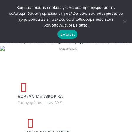
ΚΑΛΩΣ ΗΡΘΑΤΕ ΣΤΟ E-SHOP ΜΟΤΟ ΠΗΓΑΣΟΣ !
Χρησιμοποιούμε cookies για να σας προσφέρουμε την
καλύτερη δυνατή εμπειρία στη σελίδα μας. Εάν συνεχίσετε να
χρησιμοποιείτε τη σελίδα, θα υποθέσουμε πως είστε
0
ικανοποιημένοι με αυτό.
Εντάξει
060 | E - mail: info@motopegasus.com | ΕΠΙΣΗΜΟΣ Α
ΔΩΡΕΑΝ ΜΕΤΑΦΟΡΙΚΑ
Για αγορές άνω των 50 €