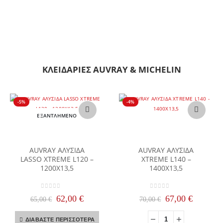
ΚΛΕΙΔΑΡΙΕΣ AUVRAY & MICHELIN
-5%
-4%
ΕΞΑΝΤΛΗΜΈΝΟ
AUVRAY ΑΛΥΣΙΔΑ
AUVRAY ΑΛΥΣΙΔΑ
LASSO XTREME L120 –
XTREME L140 –
1200X13,5
1400X13,5
0
out of 5
0
out of 5
Original
Η
Original
Η
62,00
€
67,00
€
65,00
€
70,00
€
price
τρέχουσα
price
τρέχουσ
was:
τιμή
was:
τιμή
ΔΙΑΒΆΣΤΕ ΠΕΡΙΣΣΌΤΕΡΑ