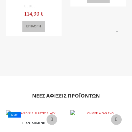
0
out of 5
114,90
€
Αυτό το προϊόν έχει πολλαπλές παραλλαγές. Οι επιλογές μπορούν να επιλεγούν στη σελίδα του προϊόντος
ΕΠΙΛΟΓΉ
-
+
ΝΕΕΣ ΑΦΙΞΕΙΣ ΠΡΟΪΟΝΤΩΝ
NEW
ΕΞΑΝΤΛΗΜΈΝΟ