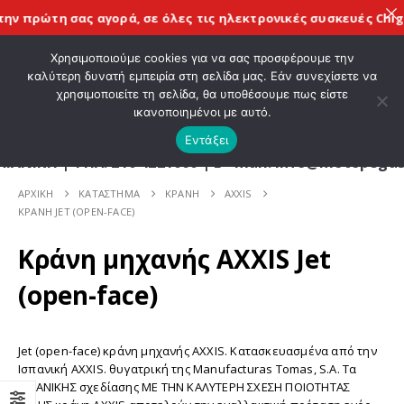
ην πρώτη σας αγορά, σε όλες τις
ηλεκτρονικές συσκευές Chig
ΚΑΛΩΣ ΗΡΘΑΤΕ ΣΤΟ E-SHOP ΜΟΤΟ ΠΗΓΑΣΟΣ !
Χρησιμοποιούμε cookies για να σας προσφέρουμε την
καλύτερη δυνατή εμπειρία στη σελίδα μας. Εάν συνεχίσετε να
χρησιμοποιείτε τη σελίδα, θα υποθέσουμε πως είστε
0
ικανοποιημένοι με αυτό.
Εντάξει
Η | ΤΗΛ. 210 4221060 | E - mail: info@motopegasu
ΑΡΧΙΚΉ
ΚΑΤΆΣΤΗΜΑ
ΚΡΑΝΗ
AXXIS
ΚΡΑΝΗ JET (OPEN-FACE)
Κράνη μηχανής AXXIS Jet
(open-face)
Jet (open-face) κράνη μηχανής AXXIS. Κατασκευασμένα από την
Ισπανική AXXIS. θυγατρική της Manufacturas Tomas, S.A. Τα
ΙΣΠΑΝΙΚΗΣ σχεδίασης ΜΕ ΤΗΝ ΚΑΛΥΤΕΡΗ ΣΧΕΣΗ ΠΟΙΟΤΗΤΑΣ