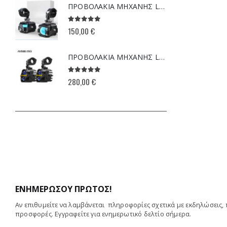
ΠΡΟΒΟΛΑΚΙΑ ΜΗΧΑΝΗΣ LED FUTURE EYES F150 PRO (ΜΕ DRL) ΚΙΤΡΙΝΟ-ΛΕΥΚΟ
0
0
out of 5
150,00
€
54
ΠΡΟΒΟΛΑΚΙΑ ΜΗΧΑΝΗΣ LED ΥΨΗΛΗΣ ΙΣΧΥΟΣ FUTURE EYES Χ80 ΚΙΤΡΙΝΟ-ΛΕΥΚΟ
0
0
out of 5
280,00
€
13
ΕΝΗΜΕΡΩΣΟΥ ΠΡΩΤΟΣ!
Αν επιθυμείτε να λαμβάνεται πληροφορίες σχετικά με εκδηλώσεις, 
προσφορές. Εγγραφείτε για ενημερωτικό δελτίο σήμερα.