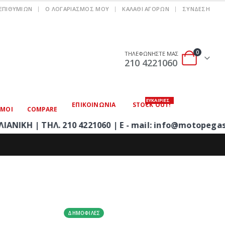
 ΕΠΙΘΥΜΙΏΝ
Ο ΛΟΓΑΡΙΑΣΜΌΣ ΜΟΥ
ΚΑΛΆΘΙ ΑΓΟΡΏΝ
ΣΎΝΔΕΣΗ
0
ΤΗΛΕΦΩΝΗΣΤΕ ΜΑΣ
210 4221060
ΕΥΚΑΙΡΙΕΣ
ΕΠΙΚΟΙΝΩΝΊΑ
STOCK OUT!
ΣΜΟΙ
COMPARE
ΗΛ. 210 4221060 | E - mail: info@motopegasus.com
ΔΗΜΟΦΙΛΈΣ