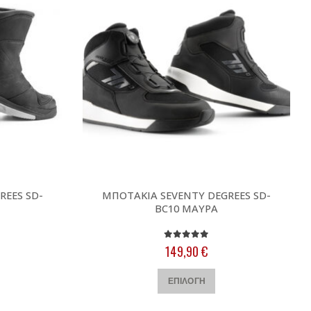
REES SD-
ΜΠΟΤΑΚΙΑ SEVENTY DEGREES SD-
BC10 ΜΑΥΡΑ
0
out of 5
149,90
€
τό
Αυτό
ΕΠΙΛΟΓΉ
το
οϊόν
προϊόν