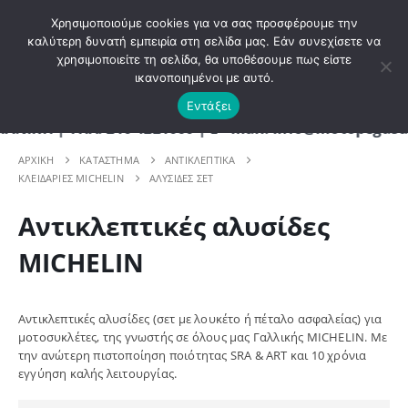
ΚΑΛΩΣ ΗΡΘΑΤΕ ΣΤΟ E-SHOP ΜΟΤΟ ΠΗΓΑΣΟΣ !
Χρησιμοποιούμε cookies για να σας προσφέρουμε την
καλύτερη δυνατή εμπειρία στη σελίδα μας. Εάν συνεχίσετε να
χρησιμοποιείτε τη σελίδα, θα υποθέσουμε πως είστε
0
ικανοποιημένοι με αυτό.
Εντάξει
Η | ΤΗΛ. 210 4221060 | E - mail: info@motopegasus
ΑΡΧΙΚΉ
ΚΑΤΆΣΤΗΜΑ
ΑΝΤΙΚΛΕΠΤΙΚΑ
ΚΛΕΙΔΑΡΙΕΣ MICHELIN
ΑΛΥΣΙΔΕΣ ΣΕΤ
Αντικλεπτικές αλυσίδες
MICHELIN
Αντικλεπτικές αλυσίδες (σετ με λουκέτο ή πέταλο ασφαλείας) για
μοτοσυκλέτες, της γνωστής σε όλους μας Γαλλικής MICHELIN. Με
την ανώτερη πιστοποίηση ποιότητας SRA & ART και 10 χρόνια
εγγύηση καλής λειτουργίας.