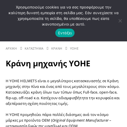
ΚΑΛΩΣ ΗΡΘΑΤΕ ΣΤΟ E-SHOP ΜΟΤΟ ΠΗΓΑΣΟΣ !
Χρησιμοποιούμε cookies για να σας προσφέρουμε την
καλύτερη δυνατή εμπειρία στη σελίδα μας. Εάν συνεχίσετε να
χρησιμοποιείτε τη σελίδα, θα υποθέσουμε πως είστε
0
ικανοποιημένοι με αυτό.
Εντάξει
. 210 4221060 | E - mail: info@motopegasus.com | 
ΑΡΧΙΚΉ
ΚΑΤΆΣΤΗΜΑ
ΚΡΑΝΗ
YOHE
Κράνη μηχανής YOHE
Η YOHE HELMETS είναι ο μεγαλύτερος κατασκευαστής σε Κράνη
μηχανής στην Κίνα και ένας από τους μεγαλύτερους στον κόσμο.
Κατασκευάζει κράνη όλων των τύπων όπως Full-face, open-face,
flip-up, off-road κ.α. Κατέχουν αδιαμφισβήτητα την κορυφαία και
αξεπέραστη σχέση ποιότητας τιμής.
Η YOHE προμηθεύει πάρα πολλές διάσημες ανά τον κόσμο
μάρκες με προϊόντα OEM (
Original
Equipment
Manufacturer
–
μετονομασία δικών της μοντέλων
) και ODM