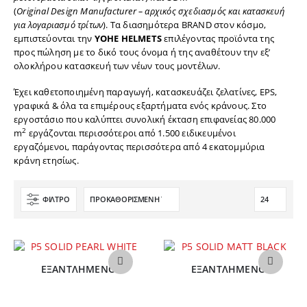
(
Original
Design
Manufacturer
– αρχικός σχεδιασμός και κατασκευή
για λογαριασμό τρίτων
). Τα διασημότερα BRAND στον κόσμο,
εμπιστεύονται την
YOHE
HELMETS
επιλέγοντας προϊόντα της
προς πώληση με το δικό τους όνομα ή της αναθέτουν την εξ’
ολοκλήρου κατασκευή των νέων τους μοντέλων.
Έχει καθετοποιημένη παραγωγή, κατασκευάζει ζελατίνες, ΕPS,
γραφικά & όλα τα επιμέρους εξαρτήματα ενός κράνους. Στο
εργοστάσιο που καλύπτει συνολική έκταση επιφανείας 80.000
2
m
εργάζονται περισσότεροι από 1.500 ειδικευμένοι
εργαζόμενοι, παράγοντας περισσότερα από 4 εκατομμύρια
κράνη ετησίως.
ΦΊΛΤΡΟ
Αυτό
Αυτό
ΕΞΑΝΤΛΗΜΈΝΟ
ΕΞΑΝΤΛΗΜΈΝΟ
το
το
προϊόν
προϊόν
έχει
έχει