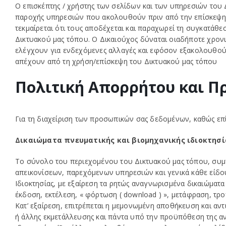
Ο επισκέπτης / χρήστης των σελίδων και των υπηρεσιών του 
παροχής υπηρεσιών που ακολουθούν πριν από την επίσκεψη ή
τεκμαίρεται ότι τους αποδέχεται και παραχωρεί τη συγκατάθε
Δικτυακού μας τόπου. Ο Δικαιούχος δύναται οιαδήποτε χρονικ
ελέγχουν για ενδεχόμενες αλλαγές και εφόσον εξακολουθούν
απέχουν από τη χρήση/επίσκεψη του Δικτυακού μας τόπου
Πολιτική Απορρήτου και Π
Για τη διαχείριση των προσωπικών σας δεδομένων, καθώς επί
Δικαιώματα πνευματικής και βιομηχανικής ιδιοκτησί
Το σύνολο του περιεχομένου του Δικτυακού μας τόπου, συμπ
απεικονίσεων, παρεχόμενων υπηρεσιών και γενικά κάθε είδους 
Ιδιοκτησίας, με εξαίρεση τα ρητώς αναγνωρισμένα δικαιώμα
έκδοση, εκτέλεση, « φόρτωση ( download ) », μετάφραση, τ
Κατ’ εξαίρεση, επιτρέπεται η μεμονωμένη αποθήκευση και α
ή άλλης εκμετάλλευσης και πάντα υπό την προϋπόθεση της α