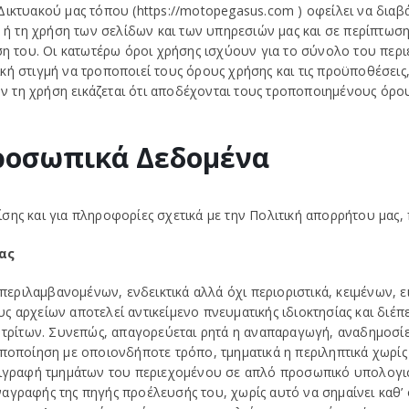
Δικτυακού μας τόπου (https://motopegasus.com ) οφείλει να διαβ
 τη χρήση των σελίδων και των υπηρεσιών μας και σε περίπτωση 
ση του. Οι κατωτέρω όροι χρήσης ισχύουν για το σύνολο του περιε
ή στιγμή να τροποποιεί τους όρους χρήσης και τις προϋποθέσεις,
 τη χρήση εικάζεται ότι αποδέχονται τους τροποποιημένους όρου
ροσωπικά Δεδομένα
σης και για πληροφορίες σχετικά με την Πολιτική απορρήτου μας
ας
εριλαμβανομένων, ενδεικτικά αλλά όχι περιοριστικά, κειμένων,
αρχείων αποτελεί αντικείμενο πνευματικής ιδιοκτησίας και διέπετα
τα τρίτων. Συνεπώς, απαγορεύεται ρητά η αναπαραγωγή, αναδημοσ
ροποποίηση με οποιονδήποτε τρόπο, τμηματικά η περιληπτικά χωρί
ντιγραφή τμημάτων του περιεχομένου σε απλό προσωπικό υπολογι
ναγραφής της πηγής προέλευσής του, χωρίς αυτό να σημαίνει καθ