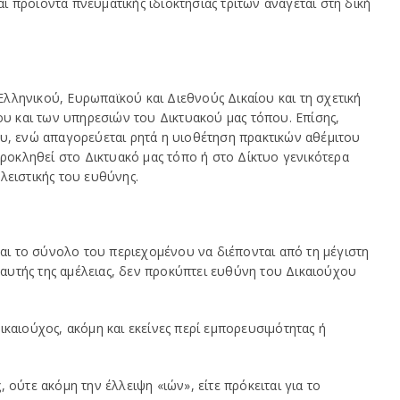
ι προϊόντα πνευματικής ιδιοκτησίας τρίτων ανάγεται στη δική
Ελληνικού, Ευρωπαϊκού και Διεθνούς Δικαίου και τη σχετική
ου και των υπηρεσιών του Δικτυακού μας τόπου. Επίσης,
που, ενώ απαγορεύεται ρητά η υιοθέτηση πρακτικών αθέμιτου
οκληθεί στο Δικτυακό μας τόπο ή στο Δίκτυο γενικότερα
λειστικής του ευθύνης.
και το σύνολο του περιεχομένου να διέπονται από τη μέγιστη
 αυτής της αμέλειας, δεν προκύπτει ευθύνη του Δικαιούχου
ικαιούχος, ακόμη και εκείνες περί εμπορευσιμότητας ή
ούτε ακόμη την έλλειψη «ιών», είτε πρόκειται για το