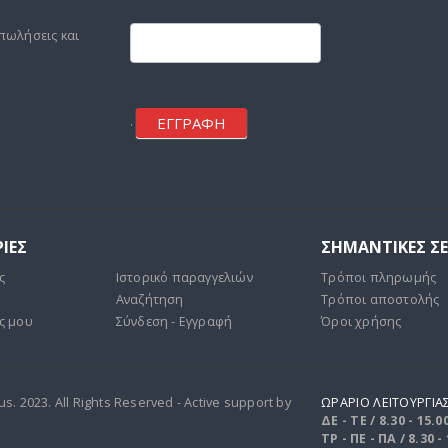
Footer
mailchimp
πωλήσεις και
ΕΓΓΡΑΦΗ
.
ΙΕΣ
ΣΗΜΑΝΤΙΚΕΣ Σ
ς
Ιστορικό παραγγελιών
Τρόποι πληρωμής
Αναζήτηση
Τρόποι αποστολής
ς μου
Σύνδεση - Εγγραφή
Όροι χρήσης
. 2023. All Rights Reserved - Active support by
ΩΡΑΡΙΟ ΛΕΙΤΟΥΡΓΙΑ
ΔΕ - ΤΕ / 8.30 - 15.0
ΤΡ - ΠΕ - ΠΑ / 8.30 -