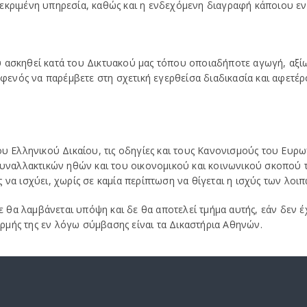
κεκριμένη υπηρεσία, καθώς και η ενδεχόμενη διαγραφή κάποιου ε
υ ασκηθεί κατά του Δικτυακού μας τόπου οποιαδήποτε αγωγή, αξί
ενός να παρέμβετε στη σχετική εγερθείσα διαδικασία και αφετέρ
υ Ελληνικού Δικαίου, τις οδηγίες και τους Κανονισμούς του Ευρωπα
συναλλακτικών ηθών και του οικονομικού και κοινωνικού σκοπού το
 να ισχύει, χωρίς σε καμία περίπτωση να θίγεται η ισχύς των λοι
θα λαμβάνεται υπόψη και δε θα αποτελεί τμήμα αυτής, εάν δεν έ
ρμής της εν λόγω σύμβασης είναι τα Δικαστήρια Αθηνών.