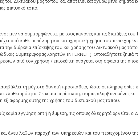
δες του Δικτυακού μας τόπου και αποτελεί κατοχυρωμένα σήματα κα
μας Δικτυακό τόπο.
νός μεν να συμμορφώνεται με τους κανόνες και τις διατάξεις του 
απέχει από κάθε παράνομη και καταχρηστική χρήση του περιεχομέν
κατά την διάρκεια επίσκεψής του και χρήσης του Δικτυακού μας τό
ώδικας Συμπεριφοράς Χρηστών INTERNET ). Οποιαδήποτε ζημιά πρ
εσιών από τον χρήστη / επισκέπτη ανάγεται στη σφαίρα της αποκ
 καταβάλλει τη μέγιστη δυνατή προσπάθεια, ώστε οι πληροφορίες 
και διαθεσιμότητα. Σε καμία περίπτωση, συμπεριλαμβανομένης και
τη εξ αφορμής αυτής της χρήσης του δικτυακού μας τόπου.
ς καμία εγγύηση ρητή ή έμμεση, τις οποίες όλες ρητά αρνείται ο Δ
και άνευ λαθών παροχή των υπηρεσιών και του περιεχομένου της, 