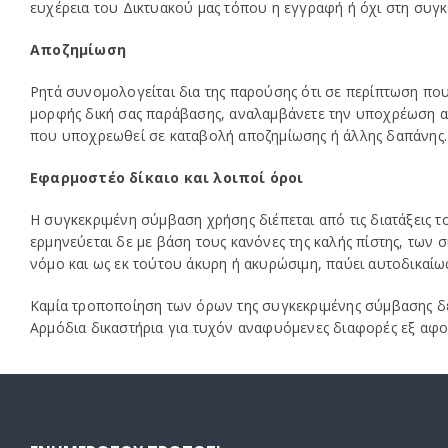
ευχέρεια του Δικτυακού μας τόπου η εγγραφή ή όχι στη συγ
Αποζημίωση
Ρητά συνομολογείται δια της παρούσης ότι σε περίπτωση πο
μορφής δική σας παράβασης, αναλαμβάνετε την υποχρέωση αφ
που υποχρεωθεί σε καταβολή αποζημίωσης ή άλλης δαπάνης.
Εφαρμοστέο δίκαιο και λοιποί όροι
Η συγκεκριμένη σύμβαση χρήσης διέπεται από τις διατάξεις το
ερμηνεύεται δε με βάση τους κανόνες της καλής πίστης, των 
νόμο και ως εκ τούτου άκυρη ή ακυρώσιμη, παύει αυτοδικαίως
Καμία τροποποίηση των όρων της συγκεκριμένης σύμβασης δε 
Αρμόδια δικαστήρια για τυχόν αναφυόμενες διαφορές εξ αφο