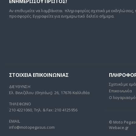
ΕΝΗΜΕΡΩΣΟΥ ΠΡΩΤΟΣ!
Αν επιθυμείτε να λαμβάνεται πληροφορίες σχετικά με εκδηλώσεις, 
προσφορές. Εγγραφείτε για ενημερωτικό δελτίο σήμερα.
ΣΤΟΙΧΕΊΑ ΕΠΙΚΟΙΝΩΝΊΑΣ
ΠΛΗΡΟΦΟΡ
Σχετικά με εμά
ΔΙΕΥΘΥΝΣΗ
Επικοινωνία
Ελ. Βενιζέλου (Θησέως) 26, 17676 Καλλιθέα
Ο λογαριασμό
ΤΗΛΕΦΩΝΟ
210 4221060, Τηλ. & Fax: 210 4125956
EMAIL
© Moto Pegasus
info@motopegasus.com
Webace.gr