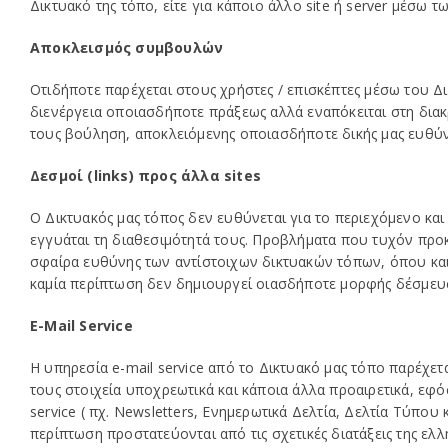
Δικτυακό της τόπο, είτε για κάποιο άλλο site ή server μέσω 
Αποκλεισμός συμβουλών
Οτιδήποτε παρέχεται στους χρήστες / επισκέπτες μέσω του Δ
διενέργεια οποιασδήποτε πράξεως αλλά εναπόκειται στη διακ
τους βούληση, αποκλειόμενης οποιασδήποτε δικής μας ευθύν
Δεσμοί (links) προς άλλα sites
Ο Δικτυακός μας τόπος δεν ευθύνεται για το περιεχόμενο κα
εγγυάται τη διαθεσιμότητά τους. Προβλήματα που τυχόν προ
σφαίρα ευθύνης των αντίστοιχων δικτυακών τόπων, όπου και
καμία περίπτωση δεν δημιουργεί οιασδήποτε μορφής δέσμευ
E-Mail Service
H υπηρεσία e-mail service από το Δικτυακό μας τόπο παρέχ
τους στοιχεία υποχρεωτικά και κάποια άλλα προαιρετικά, εφ
service ( πχ. Newsletters, Ενημερωτικά Δελτία, Δελτία Τύπου 
περίπτωση προστατεύονται από τις σχετικές διατάξεις της ελ