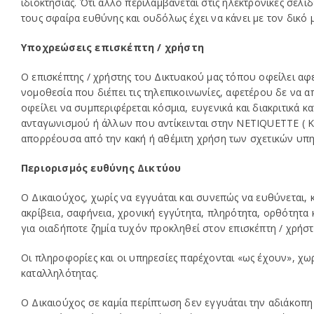
ιδιοκτησίας. Ότι άλλο περιλαμβάνεται στις ηλεκτρονικές σελί
τους σφαίρα ευθύνης και ουδόλως έχει να κάνει με τον δικό 
Υποχρεώσεις επισκέπτη / χρήστη
Ο επισκέπτης / χρήστης του Δικτυακού μας τόπου οφείλει αφε
νομοθεσία που διέπει τις τηλεπικοινωνίες, αφετέρου δε να 
οφείλει να συμπεριφέρεται κόσμια, ευγενικά και διακριτικά 
ανταγωνισμού ή άλλων που αντίκεινται στην NETIQUETTE ( Κ
απορρέουσα από την κακή ή αθέμιτη χρήση των σχετικών υπηρ
Περιορισμός ευθύνης Δικτύου
Ο Δικαιούχος, χωρίς να εγγυάται και συνεπώς να ευθύνεται,
ακρίβεια, σαφήνεια, χρονική εγγύτητα, πληρότητα, ορθότητα 
για οιαδήποτε ζημία τυχόν προκληθεί στον επισκέπτη / χρήσ
Οι πληροφορίες και οι υπηρεσίες παρέχονται «ως έχουν», χωρί
καταλληλότητας.
Ο Δικαιούχος σε καμία περίπτωση δεν εγγυάται την αδιάκοπη 