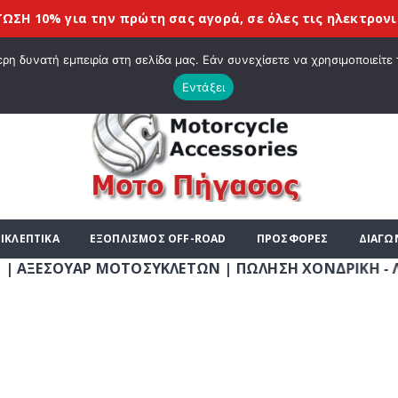
0% για την πρώτη σας αγορά, σε όλες τις
ηλεκτρονικές σ
|
ΤΕ ΣΤΟ E-SHOP ΜΟΤΟ ΠΗΓΑΣΟΣ !
ΣΧΕΤΙΚΆ ΜΕ ΕΜΆΣ
BLOG
ΛΊΣΤΑ
η δυνατή εμπειρία στη σελίδα μας. Εάν συνεχίσετε να χρησιμοποιείτε 
Εντάξει
ΙΚΛΕΠΤΙΚΑ
ΕΞΟΠΛΙΣΜΟΣ OFF-ROAD
ΠΡΟΣΦΟΡΕΣ
ΔΙΑΓΩ
ΣΟΥΑΡ ΜΟΤΟΣΥΚΛΕΤΩΝ | ΠΩΛΗΣΗ ΧΟΝΔΡΙΚΗ - ΛΙΑΝΙΚΗ |