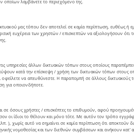
των οποίων λαμβάνετε το περιεχόμενο της.
ικτυακού μας τόπου δεν αποτελεί σε καμία περίπτωση, ευθέως ή 
ριτική ευχέρεια των χρηστών / επισκεπτών να αξιολογήσουν ότι τ
ης.
ι τις υπηρεσίες άλλων δικτυακών τόπων στους οποίους παραπέμπει
κύψουν κατά την επίσκεψη / χρήση των δικτυακών τόπων στους ο
 οφείλετε να απευθύνεστε. Η παραπομπή σε άλλους δικτυακούς τ
ση για οποιονδήποτε.
εται σε όσους χρήστες / επισκέπτες το επιθυμούν, αφού προηγου
όσον οι ίδιοι το θέλουν και μόνο τότε. Με αυτόν τον τρόπο εγγρά
κλπ. ), χωρίς αυτό να σημαίνει σε καμία περίπτωση ότι αποκτούν δ
ληνικής νομοθεσίας και των διεθνών συμβάσεων και ανήκουν κατ’ α