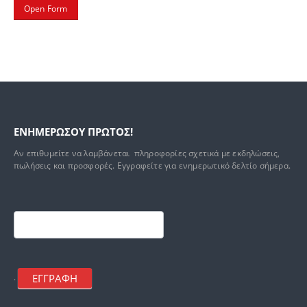
Open Form
ΕΝΗΜΕΡΩΣΟΥ ΠΡΩΤΟΣ!
Αν επιθυμείτε να λαμβάνεται πληροφορίες σχετικά με εκδηλώσεις,
πωλήσεις και προσφορές. Εγγραφείτε για ενημερωτικό δελτίο σήμερα.
Footer
mailchimp
ΕΓΓΡΑΦΗ
.