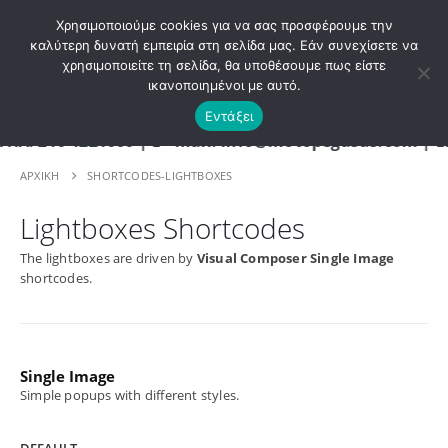
ΚΑΛΩΣ ΗΡΘΑΤΕ ΣΤΟ E-SHOP ΜΟΤΟ ΠΗΓΑΣΟΣ !
Χρησιμοποιούμε cookies για να σας προσφέρουμε την
καλύτερη δυνατή εμπειρία στη σελίδα μας. Εάν συνεχίσετε να
χρησιμοποιείτε τη σελίδα, θα υποθέσουμε πως είστε
0
ικανοποιημένοι με αυτό.
Εντάξει
4221060 | E - mail: info@motopegasus.com | ΕΠΙΣΗΜ
ΑΡΧΙΚΉ
SHORTCODES-LIGHTBOXES
Lightboxes Shortcodes
The lightboxes are driven by
Visual Composer Single Image
shortcodes.
Single
Image
Simple popups with different styles.