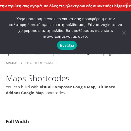
 πρώτη σας αγορά, σε όλες τις
ηλεκτρονικές συσκευές Chigee
με τη
ΚΑΛΩΣ ΗΡΘΑΤΕ ΣΤΟ E-SHOP ΜΟΤΟ ΠΗΓΑΣΟΣ !
Χρησιμοποιούμε cookies για να σας προσφέρουμε την
καλύτερη δυνατή εμπειρία στη σελίδα μας. Εάν συνεχίσετε να
χρησιμοποιείτε τη σελίδα, θα υποθέσουμε πως είστε
0
ικανοποιημένοι με αυτό.
Εντάξει
Λ. 210 4221060 | E - mail: info@motopegasus.com |
ΑΡΧΙΚΉ
SHORTCODES-MAPS
Maps Shortcodes
You can build with
Visual Composer Google Map, Ultimate
Addons Google Map
shortcodes.
Full Width