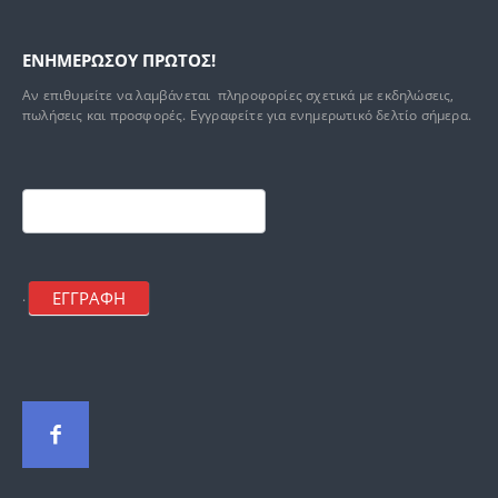
ΕΝΗΜΕΡΩΣΟΥ ΠΡΩΤΟΣ!
Αν επιθυμείτε να λαμβάνεται πληροφορίες σχετικά με εκδηλώσεις,
πωλήσεις και προσφορές. Εγγραφείτε για ενημερωτικό δελτίο σήμερα.
Footer
mailchimp
ΕΓΓΡΑΦΗ
.