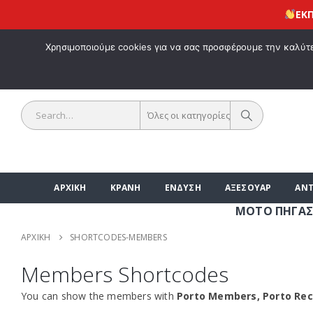
ΕΚΠΤΩ
ΚΑΛΩΣ ΗΡΘΑ
Χρησιμοποιούμε cookies για να σας προσφέρουμε την καλύτερ
Όλες οι κατηγορίες
ΑΡΧΙΚΗ
ΚΡΑΝΗ
ΕΝΔΥΣΗ
ΑΞΕΣΟΥΑΡ
ΑΝΤ
ΜΟΤΟ ΠΗΓΑΣΟΣ |
ΑΡΧΙΚΉ
SHORTCODES-MEMBERS
Members Shortcodes
You can show the members with
Porto Members, Porto R