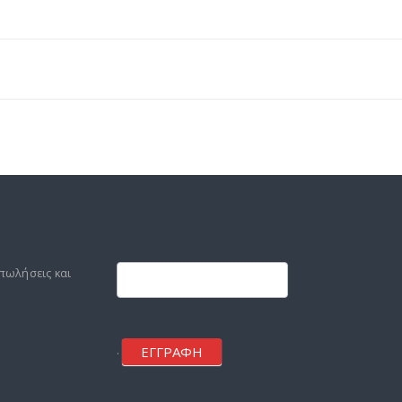
Footer
mailchimp
πωλήσεις και
ΕΓΓΡΑΦΗ
.