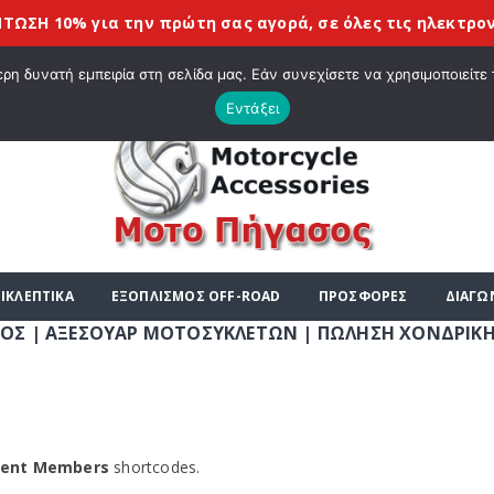
ΣΗ 10% για την πρώτη σας αγορά, σε όλες τις
ηλεκτρονικέ
|
ΤΕ ΣΤΟ E-SHOP ΜΟΤΟ ΠΗΓΑΣΟΣ !
ΣΧΕΤΙΚΆ ΜΕ ΕΜΆΣ
BLOG
ΛΊΣΤΑ
η δυνατή εμπειρία στη σελίδα μας. Εάν συνεχίσετε να χρησιμοποιείτε 
Εντάξει
ΙΚΛΕΠΤΙΚΑ
ΕΞΟΠΛΙΣΜΟΣ OFF-ROAD
ΠΡΟΣΦΟΡΕΣ
ΔΙΑΓΩ
 ΑΞΕΣΟΥΑΡ ΜΟΤΟΣΥΚΛΕΤΩΝ | ΠΩΛΗΣΗ ΧΟΝΔΡΙΚΗ - ΛΙΑΝΙ
ecent Members
shortcodes.