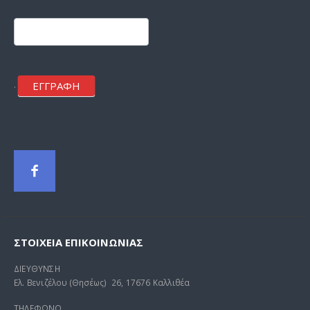
Footer
mailchimp
ΕΓΓΡΑΦΗ
.
ΣΤΟΙΧΕΊΑ ΕΠΙΚΟΙΝΩΝΊΑΣ
ΔΙΕΥΘΥΝΣΗ
Ελ. Βενιζέλου (Θησέως) 26, 17676 Καλλιθέα
ΤΗΛΕΦΩΝΟ