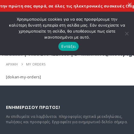
την πρώτη σας αγορά, σε όλες τις
ηλεκτρονικές συσκευές Chig
ΚΑΛΩΣ ΗΡΘΑΤΕ ΣΤΟ E-SHOP ΜΟΤΟ ΠΗΓΑΣΟΣ !
Χρησιμοποιούμε cookies για να σας προσφέρουμε την
καλύτερη δυνατή εμπειρία στη σελίδα μας. Εάν συνεχίσετε να
χρησιμοποιείτε τη σελίδα, θα υποθέσουμε πως είστε
0
ικανοποιημένοι με αυτό.
Εντάξει
ΚΗ | ΤΗΛ. 210 4221060 | E - mail: info@motopegas
ΑΡΧΙΚΉ
MY ORDERS
[dokan-my-orders]
ΕΝΗΜΕΡΩΣΟΥ ΠΡΩΤΟΣ!
Αν επιθυμείτε να λαμβάνεται πληροφορίες σχετικά με εκδηλώσεις,
πωλήσεις και προσφορές. Εγγραφείτε για ενημερωτικό δελτίο σήμερα.