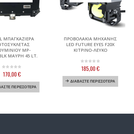
L ΜΠΑΓΚΑΖΙΕΡΑ
ΠΡΟΒΟΛΑΚΙΑ ΜΗΧΑΝΗΣ
ΤΟΣΥΚΛΕΤΑΣ
LED FUTURE EYES F20X
ΟΥΜΙΝΙΟΥ MP-
ΚΙΤΡΙΝΟ-ΛΕΥΚΟ
BLK ΜΑΥΡΗ 45 LT.
0
out of 5
185,00
€
0
out of 5
170,00
€
ΔΙΑΒΆΣΤΕ ΠΕΡΙΣΣΌΤΕΡΑ
ΒΆΣΤΕ ΠΕΡΙΣΣΌΤΕΡΑ