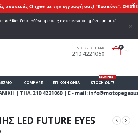
υές Chigee
με την εγγραφή σας! "Kουπόνι": CHIGEE10
Πρ
 ΕΠΙΘΥΜΙΏΝ
Ο ΛΟΓΑΡΙΑΣΜΌΣ ΜΟΥ
ΚΑΛΆΘΙ ΑΓΟΡΏΝ
ΣΎΝΔΕΣΗ
τη σελίδα, θα υποθέσουμε πως είστε ικανοποιημένοι με αυτό.
0
ΤΗΛΕΦΩΝΗΣΤΕ ΜΑΣ
210 4221060
ΕΥΚΑΙΡΙΕΣ
ΝΙΣΜΟΙ
COMPARE
ΕΠΙΚΟΙΝΩΝΊΑ
STOCK OUT!
. 210 4221060 | E - mail: info@motopegasus.com | 
Σ LED FUTURE EYES
Ο