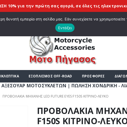
ια την πρώτη σας αγορά, σε όλες τις
ηλεκτρονικές συσκε
|
ΤΕ ΣΤΟ E-SHOP ΜΟΤΟ ΠΗΓΑΣΟΣ !
ΣΧΕΤΙΚΆ ΜΕ ΕΜΆΣ
BLOG
ΛΊΣΤΑ
η δυνατή εμπειρία στη σελίδα μας. Εάν συνεχίσετε να χρησιμοποιείτε 
Εντάξει
ΙΚΛΕΠΤΙΚΑ
ΕΞΟΠΛΙΣΜΟΣ OFF-ROAD
ΠΡΟΣΦΟΡΕΣ
ΔΙΑΓΩ
Ρ ΜΟΤΟΣΥΚΛΕΤΩΝ | ΠΩΛΗΣΗ ΧΟΝΔΡΙΚΗ - ΛΙΑΝΙΚΗ | ΤΗΛ
ΠΡΟΒΟΛΑΚΙΑ ΜΗΧΑΝΗΣ LED FUTURE EYES F150S ΚΙΤΡΙΝΟ-ΛΕΥΚΟ
ΠΡΟΒΟΛΑΚΙΑ ΜΗΧΑΝΗ
F150S ΚΙΤΡΙΝΟ-ΛΕΥΚ