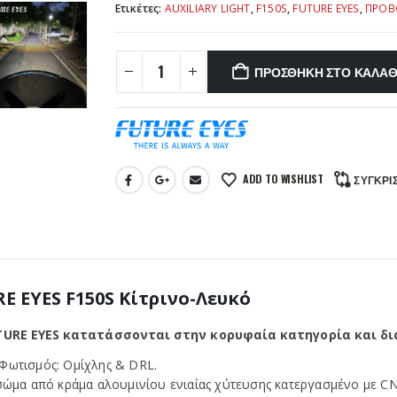
Ετικέτες:
AUXILIARY LIGHT
,
F150S
,
FUTURE EYES
,
ΠΡΟΒ
ΠΡΟΣΘΉΚΗ ΣΤΟ ΚΑΛΆΘ
ADD TO WISHLIST
ΣΎΓΚΡΙ
E EYES F150S Κίτρινο-Λευκό
TURE EYES κατατάσσονται στην κορυφαία κατηγορία και δι
Φωτισμός: Ομίχλης & DRL.
 σώμα από κράμα αλουμινίου ενιαίας χύτευσης κατεργασμένο με C