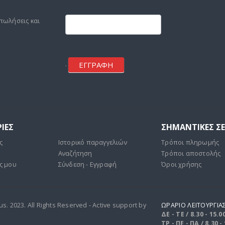
Footer
mailchimp
πωλήσεις και
ΕΓΓΡΑΦΗ
.
ΙΕΣ
ΣΗΜΑΝΤΙΚΕΣ Σ
ς
Ιστορικό παραγγελιών
Τρόποι πληρωμής
Αναζήτηση
Τρόποι αποστολής
ς μου
Σύνδεση - Εγγραφή
Όροι χρήσης
. 2023. All Rights Reserved - Active support by
ΩΡΑΡΙΟ ΛΕΙΤΟΥΡΓΙΑ
ΔΕ - ΤΕ / 8.30 - 15.0
ΤΡ - ΠΕ - ΠΑ / 8.30 -