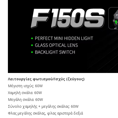
Λειτουργίες φωτισμού/Ισχύς (ζεύγους)
Μέγιστη ισχύς: 60W
Χαμηλή σκάλα: 60W
Μεγάλη σκάλα: 60W
Σύνολο χαμηλής + μεγάλης σκάλας: 60W
Φλας μεγάλης σκάλας, φλας αριστερά δεξιά