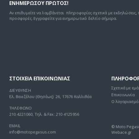
ΕΝΗΜΕΡΩΣΟΥ ΠΡΩΤΟΣ!
Αν επιθυμείτε να λαμβάνεται πληροφορίες σχετικά με εκδηλώσεις, 
προσφορές. Εγγραφείτε για ενημερωτικό δελτίο σήμερα.
ΣΤΟΙΧΕΊΑ ΕΠΙΚΟΙΝΩΝΊΑΣ
ΠΛΗΡΟΦΟΡ
Σχετικά με εμά
ΔΙΕΥΘΥΝΣΗ
Επικοινωνία
Ελ. Βενιζέλου (Θησέως) 26, 17676 Καλλιθέα
Ο λογαριασμό
ΤΗΛΕΦΩΝΟ
210 4221060, Τηλ. & Fax: 210 4125956
EMAIL
© Moto Pegasus
info@motopegasus.com
Webace.gr