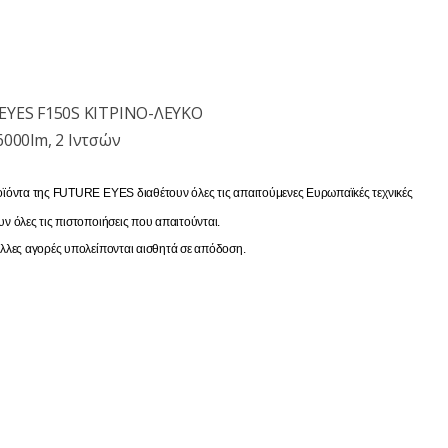
YES F150S ΚΙΤΡΙΝΟ-ΛΕΥΚΟ
6000lm, 2 Ιντσών
οϊόντα της FUTURE EYES διαθέτουν όλες τις απαιτούμενες Ευρωπαϊκές τεχνικές
 όλες τις πιστοποιήσεις που απαιτούνται.
άλλες αγορές υπολείπονται αισθητά σε απόδοση.