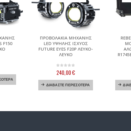
ΗΧΑΝΗΣ
ΠΡΟΒΟΛΑΚΙΑ ΜΗΧΑΝΗΣ
REBE
S F150
LED ΥΨΗΛΗΣ ΙΣΧΥΟΣ
ΜΟ
ΥΚΟ
FUTURE EYES F20P ΛΕΥΚΟ-
ΑΛ
ΛΕΥΚΟ
R1745
 5
0
out of 5
240,00
€
ΣΌΤΕΡΑ
ΔΙΑΒΆΣΤΕ ΠΕΡΙΣΣΌΤΕΡΑ
ΔΙΑ