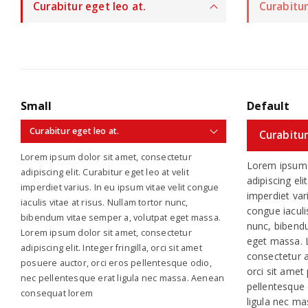
Curabitur eget leo at.
Curabitur
Small
Default
Curabitur eget leo at.
Curabitur
Lorem ipsum dolor sit amet, consectetur
Lorem ipsum 
adipiscing elit. Curabitur eget leo at velit
adipiscing eli
imperdiet varius. In eu ipsum vitae velit congue
imperdiet vari
iaculis vitae at risus. Nullam tortor nunc,
congue iaculis
bibendum vitae semper a, volutpat eget massa.
nunc, bibend
Lorem ipsum dolor sit amet, consectetur
eget massa. 
adipiscing elit. Integer fringilla, orci sit amet
consectetur ad
posuere auctor, orci eros pellentesque odio,
orci sit amet
nec pellentesque erat ligula nec massa. Aenean
pellentesque 
consequat lorem
ligula nec m