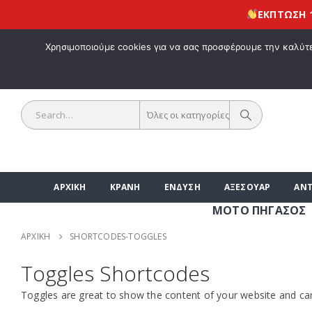
ΕΚΠΤΩΣΗ 10% για
ΚΑΛΩΣ ΗΡΘΑ
Χρησιμοποιούμε cookies για να σας προσφέρουμε την καλύτερ
Όλες οι κατηγορίες
ΑΡΧΙΚΗ
ΚΡΑΝΗ
ΕΝΔΥΣΗ
ΑΞΕΣΟΥΑΡ
ΑΝΤ
ΜΟΤΟ ΠΗΓΑΣΟΣ | ΑΞΕΣΟ
ΑΡΧΙΚΉ
SHORTCODES-TOGGLES
Toggles Shortcodes
Toggles are great to show the content of your website and can 