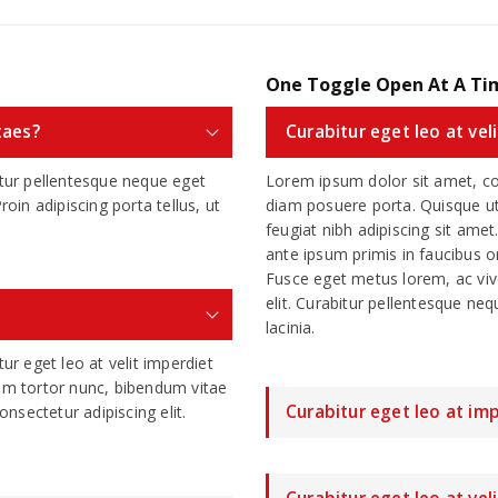
One Toggle Open At A Ti
taes?
Curabitur eget leo at vel
itur pellentesque neque eget
Lorem ipsum dolor sit amet, con
Proin adipiscing porta tellus, ut
diam posuere porta. Quisque ut
feugiat nibh adipiscing sit amet
ante ipsum primis in faucibus orc
Fusce eget metus lorem, ac viv
elit. Curabitur pellentesque ne
lacinia.
ur eget leo at velit imperdiet
llam tortor nunc, bibendum vitae
Curabitur eget leo at imp
sectetur adipiscing elit.