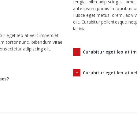
feugiat nibh adipiscing sit amet
ante ipsum primis in faucibus orc
Fusce eget metus lorem, ac viv
elit. Curabitur pellentesque ne
lacinia.
ur eget leo at velit imperdiet
llam tortor nunc, bibendum vitae
sectetur adipiscing elit.
Curabitur eget leo at im
Curabitur eget leo at vel
taes?