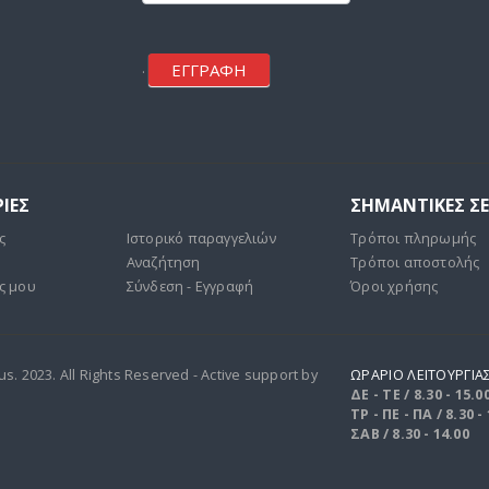
ΕΓΓΡΑΦΗ
.
ΙΕΣ
ΣΗΜΑΝΤΙΚΕΣ Σ
ς
Ιστορικό παραγγελιών
Τρόποι πληρωμής
Αναζήτηση
Τρόποι αποστολής
ς μου
Σύνδεση - Εγγραφή
Όροι χρήσης
. 2023. All Rights Reserved - Active support by
ΩΡΑΡΙΟ ΛΕΙΤΟΥΡΓΙΑ
ΔΕ - ΤΕ / 8.30 - 15.0
ΤΡ - ΠΕ - ΠΑ / 8.30 -
ΣΑΒ / 8.30 - 14.00