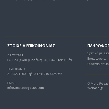
ΣΤΟΙΧΕΊΑ ΕΠΙΚΟΙΝΩΝΊΑΣ
ΠΛΗΡΟΦΟΡ
Σχετικά με εμά
ΔΙΕΥΘΥΝΣΗ
Επικοινωνία
Ελ. Βενιζέλου (Θησέως) 26, 17676 Καλλιθέα
Ο λογαριασμό
ΤΗΛΕΦΩΝΟ
210 4221060, Τηλ. & Fax: 210 4125956
EMAIL
© Moto Pegasus
info@motopegasus.com
Webace.gr