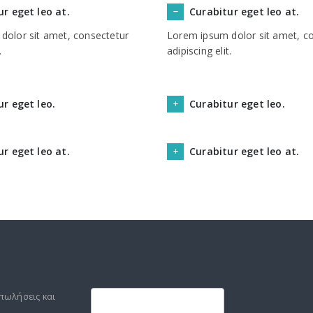
r eget leo at.
Curabitur eget leo at.
dolor sit amet, consectetur
Lorem ipsum dolor sit amet, c
.
adipiscing elit.
ur eget leo.
Curabitur eget leo.
r eget leo at.
Curabitur eget leo at.
Footer
mailchimp
πωλήσεις και