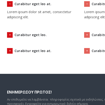
Curabitur eget leo at.
Curabitu
Lorem ipsum dolor sit amet, consectetur
Lorem ipsum 
adipiscing elit.
adipiscing elit
Curabitur eget leo.
Curabit
Curabitur eget leo at.
Curabitu
ΕΝΗΜΕΡΩΣΟΥ ΠΡΩΤΟΣ!
Αν επιθυμείτε να λαμβάνεται πληροφορίες σχετικά με εκδηλώσεις, 
προσφορές. Εγγραφείτε για ενημερωτικό δελτίο σήμερα.