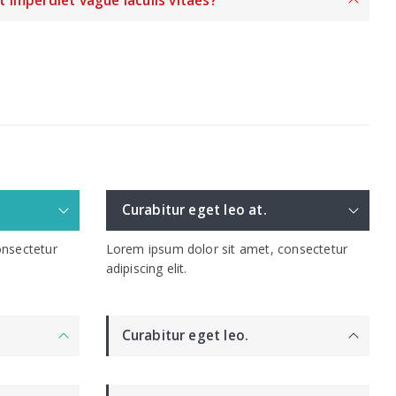
it imperdiet vague iaculis vitaes?
Curabitur eget leo at.
onsectetur
Lorem ipsum dolor sit amet, consectetur
adipiscing elit.
Curabitur eget leo.