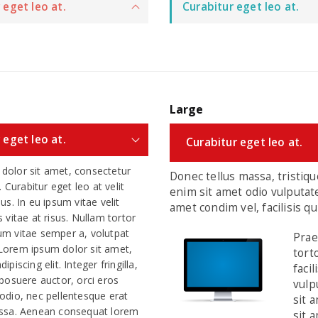
 eget leo at.
Curabitur eget leo at.
Large
 eget leo at.
Curabitur eget leo at.
dolor sit amet, consectetur
Donec tellus massa, tristique
t. Curabitur eget leo at velit
enim sit amet odio vulputate 
us. In eu ipsum vitae velit
amet condim vel, facilisis qu
 vitae at risus. Nullam tortor
um vitae semper a, volutpat
Prae
Lorem ipsum dolor sit amet,
tort
ipiscing elit. Integer fringilla,
faci
 posuere auctor, orci eros
vulp
odio, nec pellentesque erat
sit 
assa. Aenean consequat lorem
sit 