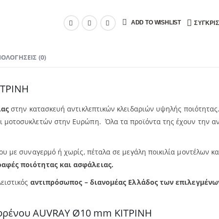
ADD TO WISHLIST
ΣΎΓΚΡΙ
ΙΟΛΟΓΉΣΕΙΣ (0)
ΙΤΡΙΝΗ
ίας
στην κατασκευή αντικλεπτικών κλειδαριών υψηλής ποιότητας.
ι μοτοσυκλετών στην Ευρώπη. Όλα τα προϊόντα της έχουν την 
υ με συναγερμό ή χωρίς, πέταλα σε μεγάλη ποικιλία μοντέλων και
αφές ποιότητας και ασφάλειας.
λειστικός
αντιπρόσωπος – διανομέας Ελλάδος των επιλεγμένω
κοφρένου AUVRAY Ø10 mm ΚΙΤΡΙΝΗ