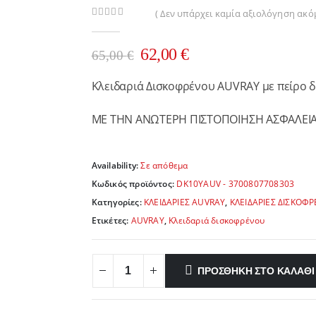
( Δεν υπάρχει καμία αξιολόγηση ακόμ
0
out of 5
Original
Η
62,00
€
65,00
€
price
τρέχουσα
Κλειδαριά Δισκοφρένου AUVRAY με πείρο 
was:
τιμή
65,00 €.
είναι:
ΜΕ ΤΗΝ ΑΝΩΤΕΡΗ ΠΙΣΤΟΠΟΙΗΣΗ ΑΣΦΑΛΕΙ
62,00 €.
Availability:
Σε απόθεμα
Κωδικός προϊόντος:
DK10YAUV - 3700807708303
Κατηγορίες:
ΚΛΕΙΔΑΡΙΕΣ AUVRAY
,
ΚΛΕΙΔΑΡΙΕΣ ΔΙΣΚΟΦ
Ετικέτες:
AUVRAY
,
Κλειδαριά δισκοφρένου
ΠΡΟΣΘΉΚΗ ΣΤΟ ΚΑΛΆΘΙ