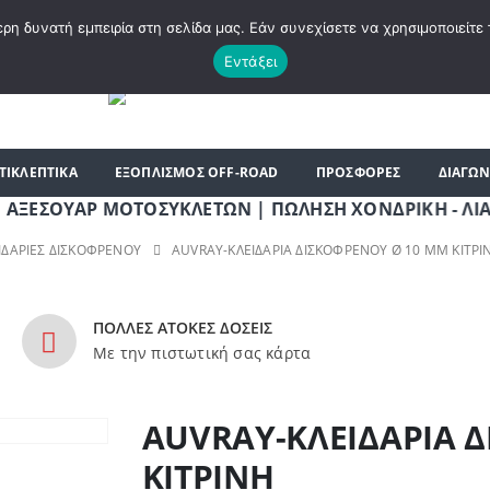
|
ΗΡΘΑΤΕ ΣΤΟ E-SHOP ΜΟΤΟ ΠΗΓΑΣΟΣ !
ΣΧΕΤΙΚΆ ΜΕ ΕΜΆΣ
BLOG
ΛΊΣΤ
η δυνατή εμπειρία στη σελίδα μας. Εάν συνεχίσετε να χρησιμοποιείτε 
Εντάξει
ΤΙΚΛΕΠΤΙΚΑ
ΕΞΟΠΛΙΣΜΟΣ OFF-ROAD
ΠΡΟΣΦΟΡΕΣ
ΔΙΑΓΩΝ
ΟΥΑΡ ΜΟΤΟΣΥΚΛΕΤΩΝ | ΠΩΛΗΣΗ ΧΟΝΔΡΙΚΗ - ΛΙΑΝΙΚΗ | 
ΙΔΑΡΙΕΣ ΔΙΣΚΟΦΡΕΝΟΥ
AUVRAY-ΚΛΕΙΔΑΡΙΑ ΔΙΣΚΟΦΡΕΝΟΥ Ø 10 MM ΚΙΤΡΙ
ΠΟΛΛΕΣ ΑΤΟΚΕΣ ΔΟΣΕΙΣ
Με την πιστωτική σας κάρτα
AUVRAY-ΚΛΕΙΔΑΡΙΑ 
ΚΙΤΡΙΝΗ