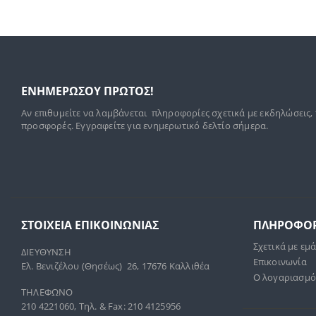
ΕΝΗΜΕΡΩΣΟΥ ΠΡΩΤΟΣ!
Αν επιθυμείτε να λαμβάνεται πληροφορίες σχετικά με εκδηλώσεις,
προσφορές. Εγγραφείτε για ενημερωτικό δελτίο σήμερα.
ΣΤΟΙΧΕΊΑ ΕΠΙΚΟΙΝΩΝΊΑΣ
ΠΛΗΡΟΦΟΡ
Σχετικά με εμ
ΔΙΕΥΘΥΝΣΗ
Επικοινωνία
Ελ. Βενιζέλου (Θησέως) 26, 17676 Καλλιθέα
Ο λογαριασμό
ΤΗΛΕΦΩΝΟ
210 4221060, Τηλ. & Fax: 210 4125956