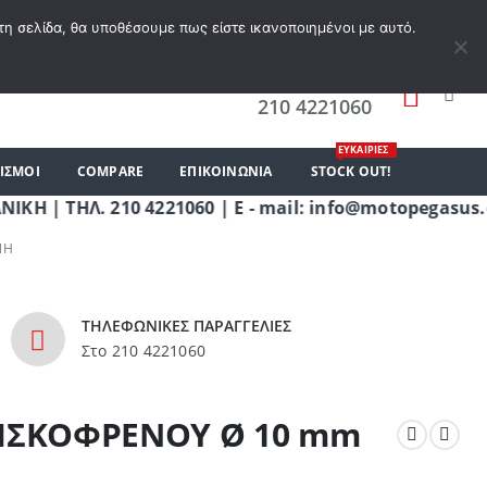
Α ΕΠΙΘΥΜΙΏΝ
Ο ΛΟΓΑΡΙΑΣΜΌΣ ΜΟΥ
ΚΑΛΆΘΙ ΑΓΟΡΏΝ
ΣΎΝΔΕΣΗ
τη σελίδα, θα υποθέσουμε πως είστε ικανοποιημένοι με αυτό.
0
ΤΗΛΕΦΩΝΗΣΤΕ ΜΑΣ
210 4221060
ΕΥΚΑΙΡΙΕΣ
ΙΣΜΟΙ
COMPARE
ΕΠΙΚΟΙΝΩΝΊΑ
STOCK OUT!
ΤΗΛ. 210 4221060 | E - mail: info@motopegasus.com
ΝΗ
ΤΗΛΕΦΩΝΙΚΕΣ ΠΑΡΑΓΓΕΛΙΕΣ
Στο 210 4221060
ΔΙΣΚΟΦΡΕΝΟΥ Ø 10 mm