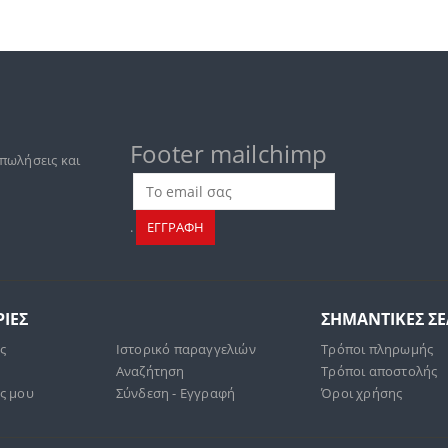
Footer mailchimp
 πωλήσεις και
.
ΕΓΓΡΑΦΗ
ΙΕΣ
ΣΗΜΑΝΤΙΚΕΣ Σ
άς
Ιστορικό παραγγελιών
Τρόποι πληρωμής
Αναζήτηση
Τρόποι αποστολής
ς μου
Σύνδεση - Εγγραφή
Όροι χρήσης