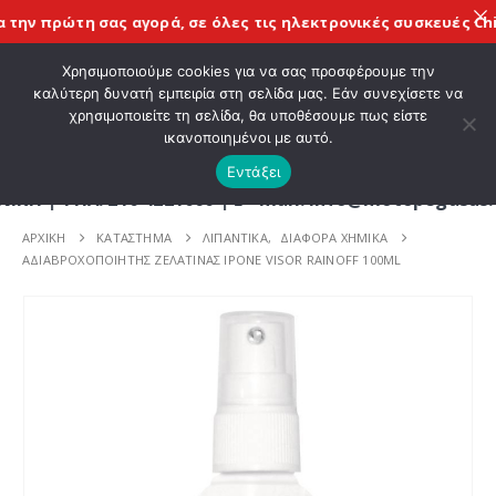
την πρώτη σας αγορά, σε όλες τις
ηλεκτρονικές συσκευές Chig
ΚΑΛΩΣ ΗΡΘΑΤΕ ΣΤΟ E-SHOP ΜΟΤΟ ΠΗΓΑΣΟΣ !
Χρησιμοποιούμε cookies για να σας προσφέρουμε την
καλύτερη δυνατή εμπειρία στη σελίδα μας. Εάν συνεχίσετε να
χρησιμοποιείτε τη σελίδα, θα υποθέσουμε πως είστε
0
ικανοποιημένοι με αυτό.
Εντάξει
ΤΗΛ. 210 4221060 | E - mail: info@motopegasus.co
ΑΡΧΙΚΉ
ΚΑΤΆΣΤΗΜΑ
ΛΙΠΑΝΤΙΚΑ
,
ΔΙΆΦΟΡΑ ΧΗΜΙΚΆ
ΑΔΙΑΒΡΟΧΟΠΟΙΗΤΗΣ ΖΕΛΑΤΙΝΑΣ IPONE VISOR RAINOFF 100ML