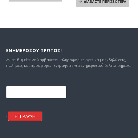
ΔΙΑΒΆΣΤΕ ΠΕΡΙΣΣΌΤΕΡΑ
ΕΝΗΜΕΡΩΣΟΥ ΠΡΩΤΟΣ!
Αν επιθυμείτε να λαμβάνεται πληροφορίες σχετικά με εκδηλώσεις,
πωλήσεις και προσφορές. Εγγραφείτε για ενημερωτικό δελτίο σήμερα.
Footer
mailchimp
ΕΓΓΡΑΦΗ
.