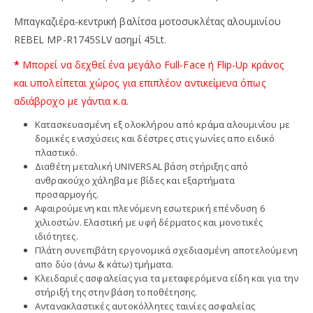
Mπαγκαζιέρα-κεντρική βαλίτσα μοτοσυκλέτας αλουμινίου
REBEL MP-R1745SLV ασημί 45Lt.
*
Μπορεί να δεχθεί ένα μεγάλο Full-Face ή Flip-Up κράνος
και υπολείπεται χώρος για επιπλέον αντικείμενα όπως
αδιάβροχο με γάντια κ.α.
Κατασκευασμένη εξ ολοκλήρου από κράμα αλουμινίου με
δομικές ενισχύσεις και δέστρες στις γωνίες απο ειδικό
πλαστικό.
Διαθέτη μεταλική UNIVERSAL βάση στήριξης από
ανθρακούχο χάληβα με βίδες και εξαρτήματα
προσαρμογής.
Αφαιρούμενη και πλενόμενη εσωτερική επένδυση 6
χιλιοστών. Ελαστική με υφή δέρματος και μονοτικές
ιδιότητες.
Πλάτη συνεπιβάτη εργονομικά σχεδιασμένη αποτελούμενη
απο δύο (άνω & κάτω) τμήματα.
Κλειδαριές ασφαλείας για τα μεταφερόμενα είδη και για την
στήριξή της στην βάση τοποθέτησης.
Αντανακλαστικές αυτοκόλλητες ταινίες ασφαλείας