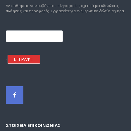
Αν επιθυμείτε να λαμβάνεται πληροφορίες σχετικά με εκδηλώσεις,
πωλήσεις και προσφορές. Εγγραφείτε για ενημερωτικό δελτίο σήμερα.
Footer
mailchimp
ΕΓΓΡΑΦΗ
.
ΣΤΟΙΧΕΊΑ ΕΠΙΚΟΙΝΩΝΊΑΣ