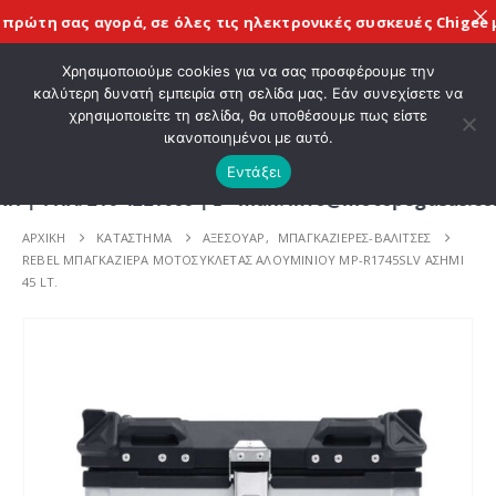
ρώτη σας αγορά, σε όλες τις
ηλεκτρονικές συσκευές Chigee
με 
ΚΑΛΩΣ ΗΡΘΑΤΕ ΣΤΟ E-SHOP ΜΟΤΟ ΠΗΓΑΣΟΣ !
Χρησιμοποιούμε cookies για να σας προσφέρουμε την
καλύτερη δυνατή εμπειρία στη σελίδα μας. Εάν συνεχίσετε να
χρησιμοποιείτε τη σελίδα, θα υποθέσουμε πως είστε
0
ικανοποιημένοι με αυτό.
Εντάξει
. 210 4221060 | E - mail: info@motopegasus.com |
ΑΡΧΙΚΉ
ΚΑΤΆΣΤΗΜΑ
ΑΞΕΣΟΥΑΡ
,
ΜΠΑΓΚΑΖΙΕΡΕΣ-ΒΑΛΙΤΣΕΣ
REBEL ΜΠΑΓΚΑΖΙΕΡΑ ΜΟΤΟΣΥΚΛΕΤΑΣ ΑΛΟΥΜΙΝΙΟΥ MP-R1745SLV ΑΣΗΜΙ
45 LT.