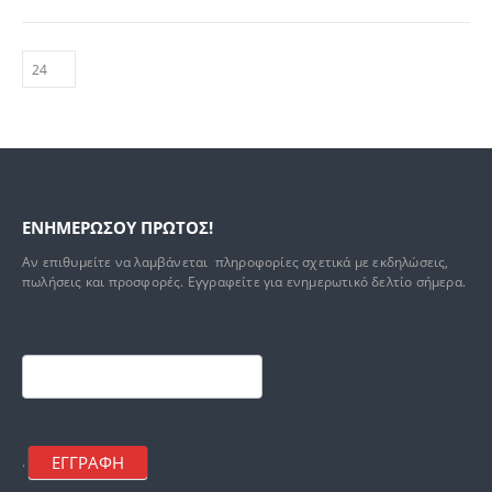
ΕΝΗΜΕΡΩΣΟΥ ΠΡΩΤΟΣ!
Αν επιθυμείτε να λαμβάνεται πληροφορίες σχετικά με εκδηλώσεις,
πωλήσεις και προσφορές. Εγγραφείτε για ενημερωτικό δελτίο σήμερα.
Footer
mailchimp
ΕΓΓΡΑΦΗ
.