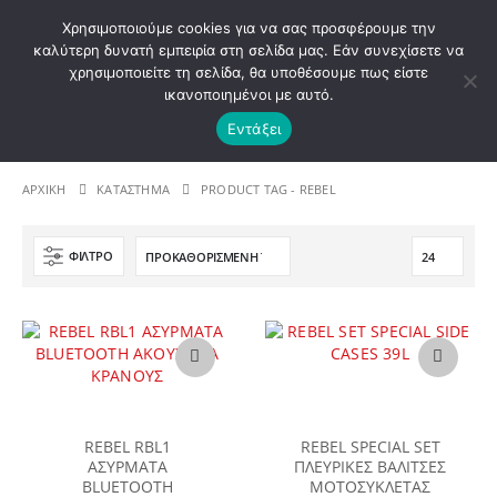
ΚΑΛΩΣ ΗΡΘΑΤΕ ΣΤΟ E-SHOP ΜΟΤΟ ΠΗΓΑΣΟΣ !
Χρησιμοποιούμε cookies για να σας προσφέρουμε την
καλύτερη δυνατή εμπειρία στη σελίδα μας. Εάν συνεχίσετε να
χρησιμοποιείτε τη σελίδα, θα υποθέσουμε πως είστε
0
ικανοποιημένοι με αυτό.
Εντάξει
ΤΗΛ. 210 4221060 | E - mail: info@motopegasus.com
ΑΡΧΙΚΉ
ΚΑΤΆΣΤΗΜΑ
PRODUCT TAG -
REBEL
ΦΊΛΤΡΟ
REBEL RBL1
REBEL SPECIAL SET
ΑΣΥΡΜΑΤΑ
ΠΛΕΥΡΙΚΕΣ ΒΑΛΙΤΣΕΣ
BLUETOOTH
ΜΟΤΟΣΥΚΛΕΤΑΣ