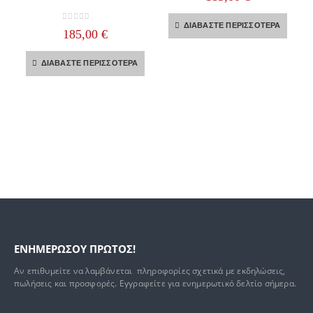
ΔΙΑΒΆΣΤΕ ΠΕΡΙΣΣΌΤΕΡΑ
0
out of 5
185,00
€
ΔΙΑΒΆΣΤΕ ΠΕΡΙΣΣΌΤΕΡΑ
ΕΝΗΜΕΡΩΣΟΥ ΠΡΩΤΟΣ!
Αν επιθυμείτε να λαμβάνεται πληροφορίες σχετικά με εκδηλώσεις,
πωλήσεις και προσφορές. Εγγραφείτε για ενημερωτικό δελτίο σήμερα.