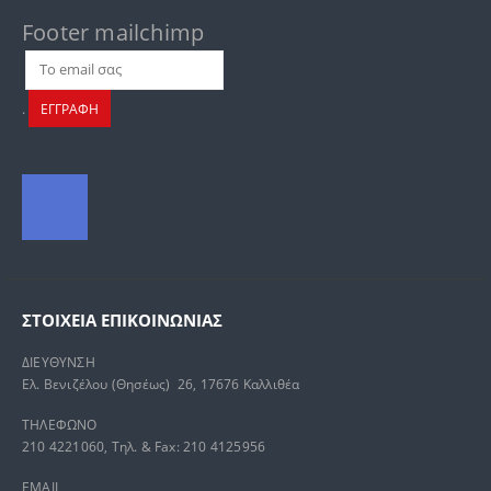
Footer mailchimp
.
ΕΓΓΡΑΦΗ
ΣΤΟΙΧΕΊΑ ΕΠΙΚΟΙΝΩΝΊΑΣ
ΔΙΕΥΘΥΝΣΗ
Ελ. Βενιζέλου (Θησέως) 26, 17676 Καλλιθέα
ΤΗΛΕΦΩΝΟ
210 4221060, Τηλ. & Fax: 210 4125956
EMAIL