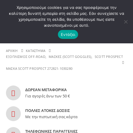
ΚΑΛΩΣ ΗΡΘΑΤΕ ΣΤΟ E-SHOP ΜΟΤΟ ΠΗΓΑΣΟΣ !
Χρησιμοποιούμε cookies για να σας προσφέρουμε την
καλύτερη δυνατή εμπειρία στη σελίδα μας. Εάν συνεχίσετε να
χρησιμοποιείτε τη σελίδα, θα υποθέσουμε πως είστε
0
ικανοποιημένοι με αυτό.
Εντάξει
| ΕΠΙΣΗΜΟΣ ΑΠΟΚΛΕΙΣΤΙΚΟΣ ΑΝΤΙΠΡΟΣΩΠΟΣ ΕΛΛΑΔΟΣ ΤΩ
ΑΡΧΙΚΉ
ΚΑΤΆΣΤΗΜΑ
ΕΞΟΠΛΙΣΜΟΣ OFF-ROAD
,
ΜΑΣΚΕΣ (SCOTT GOGGLES)
,
SCOTT PROSPECT
ΜΑΣΚΑ SCOTT PROSPECT 272821-1030280
ΔΩΡΕΑΝ ΜΕΤΑΦΟΡΙΚΑ
Για αγορές άνω των 50 €
ΠΟΛΛΕΣ ΑΤΟΚΕΣ ΔΟΣΕΙΣ
Με την πιστωτική σας κάρτα
ΤΗΛΕΦΩΝΙΚΕΣ ΠΑΡΑΓΓΕΛΙΕΣ