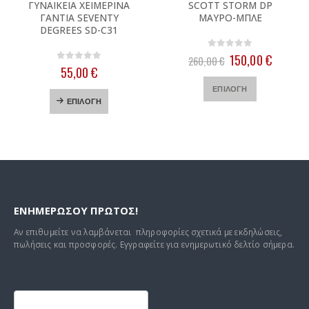
ΓΥΝΑΙΚΕΙΑ ΧΕΙΜΕΡΙΝΑ
SCOTT STORM DP
ΓΑΝΤΙΑ SEVENTY
ΜΑΥΡΟ-ΜΠΛΕ
DEGREES SD-C31
0
out of 5
Original
Η
150,00
€
260,00
€
0
out of 5
price
τρέχου
55,00
€
Αυτό το προϊόν έχει πολλαπλές παραλλαγές. Οι επιλογές μπορούν να επιλεγούν στη σελίδα του προϊόντος
was:
τιμή
Αυτό το προϊόν έχει πολλαπλές παραλλαγές. Οι επιλογές μπορούν να επιλεγούν στη σελίδα του προϊόντος
ΕΠΙΛΟΓΉ
260,00 €.
είναι:
ΕΠΙΛΟΓΉ
150,00 
ΕΝΗΜΕΡΩΣΟΥ ΠΡΩΤΟΣ!
Αν επιθυμείτε να λαμβάνεται πληροφορίες σχετικά με εκδηλώσεις,
πωλήσεις και προσφορές. Εγγραφείτε για ενημερωτικό δελτίο σήμερα.
Footer
mailchimp