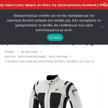
 πρώτη σας αγορά, σε όλες τις
ηλεκτρονικές συσκευές Chigee
ΚΑΛΩΣ ΗΡΘΑΤΕ ΣΤΟ E-SHOP ΜΟΤΟ ΠΗΓΑΣΟΣ !
Χρησιμοποιούμε cookies για να σας προσφέρουμε την
καλύτερη δυνατή εμπειρία στη σελίδα μας. Εάν συνεχίσετε να
χρησιμοποιείτε τη σελίδα, θα υποθέσουμε πως είστε
0
ικανοποιημένοι με αυτό.
Εντάξει
Λ. 210 4221060 | E - mail: info@motopegasus.com 
ΑΡΧΙΚΉ
ΚΑΤΆΣΤΗΜΑ
ΕΝΔΥΣΗ
,
ΜΠΟΥΦΑΝ ΜΗΧΑΝΗΣ
,
ΚΑΛΟΚΑΙΡΙΝΑ
ΓΥΝΑΙΚΕΙΟ ΚΑΛΟΚΑΙΡΙΝΟ ΜΠΟΥΦΑΝ SEVENTY DEGREES SD-JT46 ICE