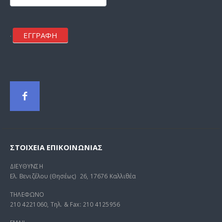
ΕΓΓΡΑΦΗ
.
ΣΤΟΙΧΕΊΑ ΕΠΙΚΟΙΝΩΝΊΑΣ
ΔΙΕΥΘΥΝΣΗ
Ελ. Βενιζέλου (Θησέως) 26, 17676 Καλλιθέα
ΤΗΛΕΦΩΝΟ
210 4221060, Τηλ. & Fax: 210 4125956