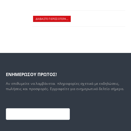
ΔΙΑΒΆΣΤΕ ΠΕΡΙΣΣΌΤΕΡΑ...
ΕΝΗΜΕΡΩΣΟΥ ΠΡΩΤΟΣ!
Αν επιθυμείτε να λαμβάνεται πληροφορίες σχετικά με εκδηλώσεις,
πωλήσεις και προσφορές. Εγγραφείτε για ενημερωτικό δελτίο σήμερα.
Footer
mailchimp