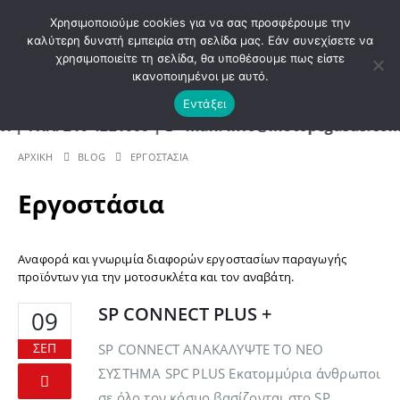
ΚΑΛΩΣ ΗΡΘΑΤΕ ΣΤΟ E-SHOP ΜΟΤΟ ΠΗΓΑΣΟΣ !
Χρησιμοποιούμε cookies για να σας προσφέρουμε την
καλύτερη δυνατή εμπειρία στη σελίδα μας. Εάν συνεχίσετε να
χρησιμοποιείτε τη σελίδα, θα υποθέσουμε πως είστε
0
ικανοποιημένοι με αυτό.
Εντάξει
Λ. 210 4221060 | E - mail: info@motopegasus.com |
ΑΡΧΙΚΉ
BLOG
ΕΡΓΟΣΤΆΣΙΑ
Εργοστάσια
Αναφορά και γνωριμία διαφορών εργοστασίων παραγωγής
προϊόντων για την μοτοσυκλέτα και τον αναβάτη.
SP CONNECT PLUS +
09
ΣΕΠ
SP CONNECT ΑΝΑΚΑΛΥΨΤΕ ΤΟ ΝΕΟ
ΣΥΣΤΗΜΑ SPC PLUS Εκατομμύρια άνθρωποι
σε όλο τον κόσμο βασίζονται στο SP