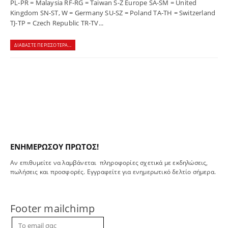
PL-PR = Malaysia RF-RG = Taiwan S-Z Europe SA-SM = United
Kingdom SN-ST, W = Germany SU-SZ = Poland TA-TH = Switzerland
TJ-TP = Czech Republic TR-TV...
ΔΙΑΒΆΣΤΕ ΠΕΡΙΣΣΌΤΕΡΑ...
ΕΝΗΜΕΡΩΣΟΥ ΠΡΩΤΟΣ!
Αν επιθυμείτε να λαμβάνεται πληροφορίες σχετικά με εκδηλώσεις,
πωλήσεις και προσφορές. Εγγραφείτε για ενημερωτικό δελτίο σήμερα.
Footer mailchimp