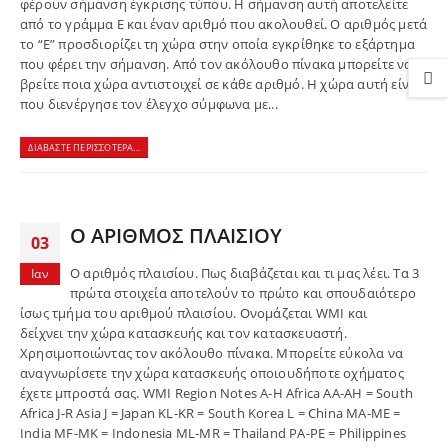
φέρουν σήμανση έγκρισης τύπου. Η σήμανση αυτή αποτελείτε
από το γράμμα Ε και έναν αριθμό που ακολουθεί. Ο αριθμός μετά
το “E” προσδιορίζει τη χώρα στην οποία εγκρίθηκε το εξάρτημα
που φέρει την σήμανση. Από τον ακόλουθο πίνακα μπορείτε να
βρείτε ποια χώρα αντιστοιχεί σε κάθε αριθμό. Η χώρα αυτή είναι
που διενέργησε τον έλεγχο σύμφωνα με...
ΔΙΑΒΆΣΤΕ ΠΕΡΙΣΣΌΤΕΡΑ...
Ο ΑΡΙΘΜΟΣ ΠΛΑΙΣΙΟΥ
03
Ο αριθμός πλαισίου. Πως διαβάζεται και τι μας λέει. Τα 3
Ιαν
πρώτα στοιχεία αποτελούν το πρώτο και σπουδαιότερο
ίσως τμήμα του αριθμού πλαισίου. Ονομάζεται WMI και
δείχνει την χώρα κατασκευής και τον κατασκευαστή.
Χρησιμοποιώντας τον ακόλουθο πίνακα. Μπορείτε εύκολα να
αναγνωρίσετε την χώρα κατασκευής οποιουδήποτε οχήματος
έχετε μπροστά σας. WMI Region Notes A-H Africa AA-AH = South
Africa J-R Asia J = Japan KL-KR = South Korea L = China MA-ME =
India MF-MK = Indonesia ML-MR = Thailand PA-PE = Philippines