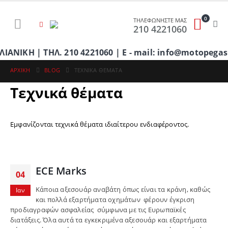
0
ΤΗΛΕΦΩΝΗΣΤΕ ΜΑΣ
210 4221060
ΚΗ | ΤΗΛ. 210 4221060 | E - mail: info@motopegasu
ΑΡΧΙΚΉ
BLOG
ΤΕΧΝΙΚΆ ΘΈΜΑΤΑ
Τεχνικά θέματα
Εμφανίζονται τεχνικά θέματα ιδιαίτερου ενδιαφέροντος.
ECE Marks
04
Κάποια αξεσουάρ αναβάτη όπως είναι τα κράνη, καθώς
Ιαν
και πολλά εξαρτήματα οχημάτων φέρουν έγκριση
προδιαγραφών ασφαλείας σύμφωνα με τις Ευρωπαϊκές
διατάξεις. Όλα αυτά τα εγκεκριμένα αξεσουάρ και εξαρτήματα