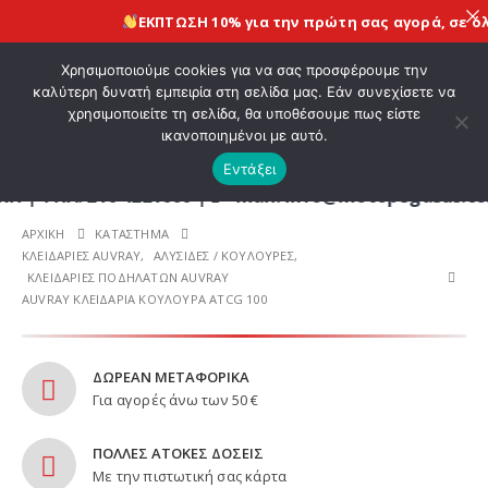
ΕΚΠΤΩΣΗ 10% για την πρώτη σας αγορά, σε όλε
ΚΑΛΩΣ ΗΡΘΑΤΕ ΣΤΟ E-SHOP ΜΟΤΟ ΠΗΓΑΣΟΣ !
Χρησιμοποιούμε cookies για να σας προσφέρουμε την
καλύτερη δυνατή εμπειρία στη σελίδα μας. Εάν συνεχίσετε να
χρησιμοποιείτε τη σελίδα, θα υποθέσουμε πως είστε
0
ικανοποιημένοι με αυτό.
Εντάξει
Λ. 210 4221060 | E - mail: info@motopegasus.com 
ΑΡΧΙΚΉ
ΚΑΤΆΣΤΗΜΑ
ΚΛΕΙΔΑΡΙΕΣ AUVRAY
,
ΑΛΥΣΙΔΕΣ / ΚΟΥΛΟΥΡΕΣ
,
ΚΛΕΙΔΑΡΙΕΣ ΠΟΔΗΛΑΤΩΝ AUVRAY
AUVRAY ΚΛΕΙΔΑΡΙΑ ΚΟΥΛΟΥΡΑ ATCG 100
ΔΩΡΕΑΝ ΜΕΤΑΦΟΡΙΚΑ
Για αγορές άνω των 50 €
ΠΟΛΛΕΣ ΑΤΟΚΕΣ ΔΟΣΕΙΣ
Με την πιστωτική σας κάρτα