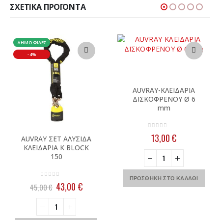
ΣΧΕΤΙΚΆ ΠΡΟΪΌΝΤΑ
ΔΗΜΟΦΙΛΈΣ
-4%
AUVRAY-ΚΛΕΙΔΑΡΙΑ
ΔΙΣΚΟΦΡΕΝΟΥ Ø 6
mm
0
out of 5
13,00
€
AUVRAY ΣΕΤ ΑΛΥΣΙΔΑ
ΚΛΕΙΔΑΡΙΑ K BLOCK
150
ΠΡΟΣΘΉΚΗ ΣΤΟ ΚΑΛΆΘΙ
0
out of 5
Original
Η
43,00
€
45,00
€
price
τρέχουσα
σα
was:
τιμή
45,00 €.
είναι: