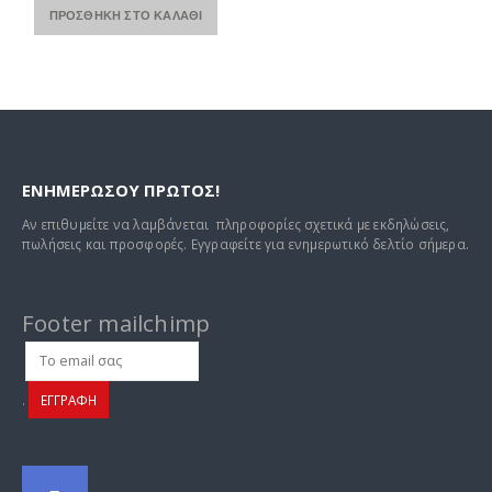
43,00 €.
ΠΡΟΣΘΉΚΗ ΣΤΟ ΚΑΛΆΘΙ
.
ΕΝΗΜΕΡΩΣΟΥ ΠΡΩΤΟΣ!
Αν επιθυμείτε να λαμβάνεται πληροφορίες σχετικά με εκδηλώσεις,
πωλήσεις και προσφορές. Εγγραφείτε για ενημερωτικό δελτίο σήμερα.
Footer mailchimp
.
ΕΓΓΡΑΦΗ