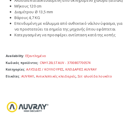
Αλυσίδα κατασκευασμένη από σκληρυμένο χάλυβα (ατσάλι)
Μήκους 120 cm
Διαμέτρου Ø 13,5 mm
Βάρους 4,7 KG
Επενδυμένη με κάλυμμα από ανθεκτικό νάιλον ύφασμα, για
να προστατεύει τα σημεία της μηχανής όπου εφάπτεται
Κατεργασμένη να προσφέρει αντίσταση κατά της κοπής
Availability:
Εξαντλημένο
Κωδικός προϊόντος:
CNH120LSTAUV - 3700807700574
Κατηγορίες:
ΑΛΥΣΙΔΕΣ / ΚΟΥΛΟΥΡΕΣ
,
ΚΛΕΙΔΑΡΙΕΣ AUVRAY
Ετικέτες:
AUVRAY
,
Αντικλεπτικές κλειδαριές
,
Σετ αλυσίδα λουκέτο