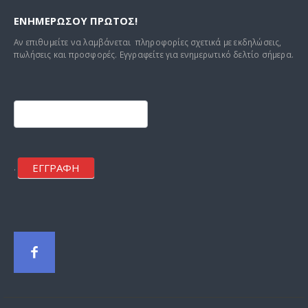
ΕΝΗΜΕΡΩΣΟΥ ΠΡΩΤΟΣ!
Αν επιθυμείτε να λαμβάνεται πληροφορίες σχετικά με εκδηλώσεις,
πωλήσεις και προσφορές. Εγγραφείτε για ενημερωτικό δελτίο σήμερα.
Footer
mailchimp
ΕΓΓΡΑΦΗ
.