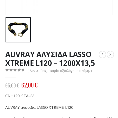
AUVRAY ΑΛΥΣΙΔΑ LASSO
XTREME L120 – 1200X13,5
( Δεν υπάρχει καμία αξιολόγηση ακόμη. )
0
out of 5
Original
Η
62,00
€
65,00
€
price
τρέχουσα
was:
τιμή
CNH120LSTAUV
65,00 €.
είναι:
62,00 €.
AUVRAY αλυσίδα LASSO XTREME L120