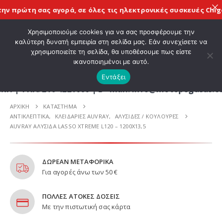
ν πρώτη σας αγορά, σε όλες τις
ηλεκτρονικές συσκευές Chigee
ΚΑΛΩΣ ΗΡΘΑΤΕ ΣΤΟ E-SHOP ΜΟΤΟ ΠΗΓΑΣΟΣ !
Χρησιμοποιούμε cookies για να σας προσφέρουμε την
καλύτερη δυνατή εμπειρία στη σελίδα μας. Εάν συνεχίσετε να
χρησιμοποιείτε τη σελίδα, θα υποθέσουμε πως είστε
0
ικανοποιημένοι με αυτό.
Εντάξει
Λ. 210 4221060 | E - mail: info@motopegasus.com 
ΑΡΧΙΚΉ
ΚΑΤΆΣΤΗΜΑ
ΑΝΤΙΚΛΕΠΤΙΚΑ
,
ΚΛΕΙΔΑΡΙΕΣ AUVRAY
,
ΑΛΥΣΙΔΕΣ / ΚΟΥΛΟΥΡΕΣ
AUVRAY ΑΛΥΣΙΔΑ LASSO XTREME L120 – 1200X13,5
ΔΩΡΕΑΝ ΜΕΤΑΦΟΡΙΚΑ
Για αγορές άνω των 50 €
ΠΟΛΛΕΣ ΑΤΟΚΕΣ ΔΟΣΕΙΣ
Με την πιστωτική σας κάρτα