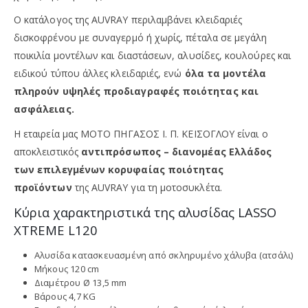
Ο κατάλογος της AUVRAY περιλαμβάνει κλειδαριές
δισκοφρένου με συναγερμό ή χωρίς, πέταλα σε μεγάλη
ποικιλία μοντέλων και διαστάσεων, αλυσίδες, κουλούρες και
ειδικού τύπου άλλες κλειδαριές, ενώ
όλα τα μοντέλα
πληρούν υψηλές προδιαγραφές ποιότητας και
ασφάλειας.
Η εταιρεία μας ΜΟΤΟ ΠΗΓΑΣΟΣ Ι. Π. ΚΕΪΣΟΓΛΟΥ είναι ο
αποκλειστικός
αντιπρόσωπος – διανομέας Ελλάδος
των επιλεγμένων κορυφαίας ποιότητας
προϊόντων
της
AUVRAY για τη μοτοσυκλέτα.
Κύρια χαρακτηριστικά της αλυσίδας LASSO
XTREME L120
Αλυσίδα κατασκευασμένη από σκληρυμένο χάλυβα (ατσάλι)
Μήκους 120 cm
Διαμέτρου Ø 13,5 mm
Βάρους 4,7 KG