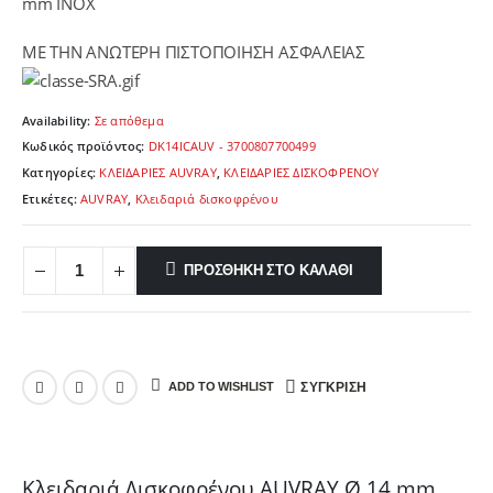
70,00 €.
είναι:
mm INOX
66,00 €.
ΜΕ ΤΗΝ ΑΝΩΤΕΡΗ ΠΙΣΤΟΠΟΙΗΣΗ ΑΣΦΑΛΕΙΑΣ
Availability:
Σε απόθεμα
Κωδικός προϊόντος:
DK14ICAUV - 3700807700499
Κατηγορίες:
ΚΛΕΙΔΑΡΙΕΣ AUVRAY
,
ΚΛΕΙΔΑΡΙΕΣ ΔΙΣΚΟΦΡΕΝΟΥ
Ετικέτες:
AUVRAY
,
Κλειδαριά δισκοφρένου
ΠΡΟΣΘΉΚΗ ΣΤΟ ΚΑΛΆΘΙ
ADD TO WISHLIST
ΣΎΓΚΡΙΣΗ
Κλειδαριά Δισκοφρένου AUVRAY Ø 14 mm