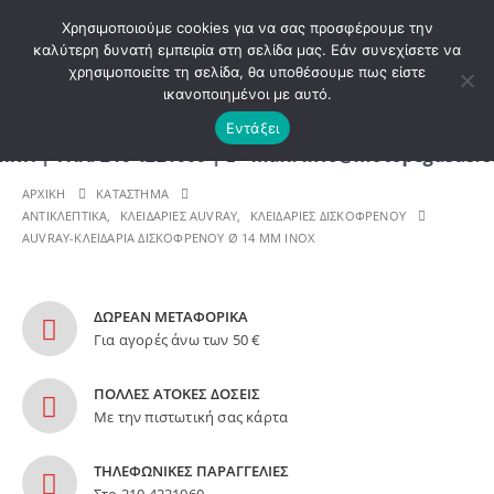
ΚΑΛΩΣ ΗΡΘΑΤΕ ΣΤΟ E-SHOP ΜΟΤΟ ΠΗΓΑΣΟΣ !
Χρησιμοποιούμε cookies για να σας προσφέρουμε την
καλύτερη δυνατή εμπειρία στη σελίδα μας. Εάν συνεχίσετε να
χρησιμοποιείτε τη σελίδα, θα υποθέσουμε πως είστε
0
ικανοποιημένοι με αυτό.
Εντάξει
ΤΗΛ. 210 4221060 | E - mail: info@motopegasus.com
ΑΡΧΙΚΉ
ΚΑΤΆΣΤΗΜΑ
ΑΝΤΙΚΛΕΠΤΙΚΑ
,
ΚΛΕΙΔΑΡΙΕΣ AUVRAY
,
ΚΛΕΙΔΑΡΙΕΣ ΔΙΣΚΟΦΡΕΝΟΥ
AUVRAY-ΚΛΕΙΔΑΡΙΑ ΔΙΣΚΟΦΡΕΝΟΥ Ø 14 MM INOX
ΔΩΡΕΑΝ ΜΕΤΑΦΟΡΙΚΑ
Για αγορές άνω των 50 €
ΠΟΛΛΕΣ ΑΤΟΚΕΣ ΔΟΣΕΙΣ
Με την πιστωτική σας κάρτα
ΤΗΛΕΦΩΝΙΚΕΣ ΠΑΡΑΓΓΕΛΙΕΣ
Στο 210 4221060