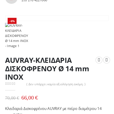
-6%
AUVRAY-ΚΛΕΙΔΑΡΙΑ
ΔΙΣΚΟΦΡΕΝΟΥ Ø 14 mm
INOX
( Δεν υπάρχει καμία αξιολόγηση ακόμη. )
0
out of 5
Original
Η
66,00
€
70,00
€
price
τρέχουσα
was:
τιμή
Κλειδαριά Δισκοφρένου AUVRAY με πείρο διαμέτρου 14