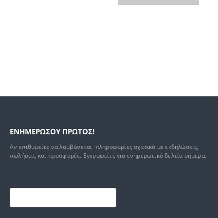
ΕΝΗΜΕΡΩΣΟΥ ΠΡΩΤΟΣ!
Αν επιθυμείτε να λαμβάνεται πληροφορίες σχετικά με εκδηλώσεις,
πωλήσεις και προσφορές. Εγγραφείτε για ενημερωτικό δελτίο σήμερα.
Footer
mailchimp