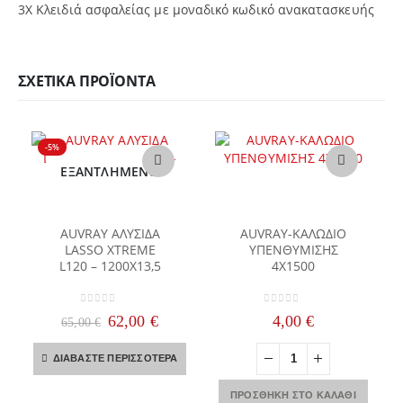
3Χ Κλειδιά ασφαλείας με μοναδικό κωδικό ανακατασκευής
ΣΧΕΤΙΚΆ ΠΡΟΪΌΝΤΑ
-5%
ΕΞΑΝΤΛΗΜΈΝΟ
AUVRAY ΑΛΥΣΙΔΑ
AUVRAY-ΚΑΛΩΔΙΟ
LASSO XTREME
ΥΠΕΝΘΥΜΙΣΗΣ
L120 – 1200X13,5
4Χ1500
0
out of 5
0
out of 5
Original
Η
62,00
€
4,00
€
65,00
€
price
τρέχουσα
was:
τιμή
ΔΙΑΒΆΣΤΕ ΠΕΡΙΣΣΌΤΕΡΑ
65,00 €.
είναι:
62,00 €.
ΠΡΟΣΘΉΚΗ ΣΤΟ ΚΑΛΆΘΙ