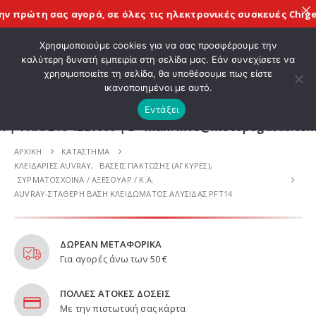
 πρώτη σας αγορά, σε όλες τις
ηλεκτρονικές συσκευές Chigee
μ
ΚΑΛΩΣ ΗΡΘΑΤΕ ΣΤΟ E-SHOP ΜΟΤΟ ΠΗΓΑΣΟΣ !
Χρησιμοποιούμε cookies για να σας προσφέρουμε την
καλύτερη δυνατή εμπειρία στη σελίδα μας. Εάν συνεχίσετε να
χρησιμοποιείτε τη σελίδα, θα υποθέσουμε πως είστε
0
ικανοποιημένοι με αυτό.
Εντάξει
 210 4221060 | E - mail: info@motopegasus.com | 
ΑΡΧΙΚΉ
ΚΑΤΆΣΤΗΜΑ
ΚΛΕΙΔΑΡΙΕΣ AUVRAY
,
ΒΑΣΕΙΣ ΠΑΚΤΩΣΗΣ (ΑΓΚΥΡΕΣ)
,
ΣΥΡΜΑΤΟΣΧΟΙΝΑ / ΑΞΕΣΟΥΑΡ / Κ.Α.
AUVRAY-ΣΤΑΘΕΡΗ ΒΑΣΗ ΚΛΕΙΔΩΜΑΤΟΣ ΑΛΥΣΙΔΑΣ PFT14
ΔΩΡΕΑΝ ΜΕΤΑΦΟΡΙΚΑ
Για αγορές άνω των 50 €
ΠΟΛΛΕΣ ΑΤΟΚΕΣ ΔΟΣΕΙΣ
Με την πιστωτική σας κάρτα