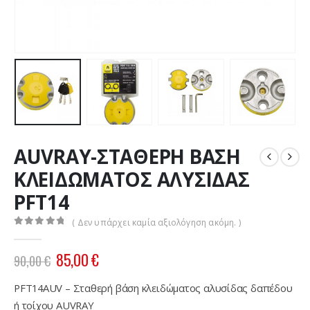
AUVRAY-ΣΤΑΘΕΡΗ ΒΑΣΗ
ΚΛΕΙΔΩΜΑΤΟΣ ΑΛΥΣΙΔΑΣ
PFT14
( Δεν υπάρχει καμία αξιολόγηση ακόμη. )
0
out of 5
Original
Η
85,00
€
90,00
€
price
τρέχουσα
was:
τιμή
PFT14AUV – Σταθερή βάση κλειδώματος αλυσίδας δαπέδου
90,00 €.
είναι:
ή τοίχου AUVRAY