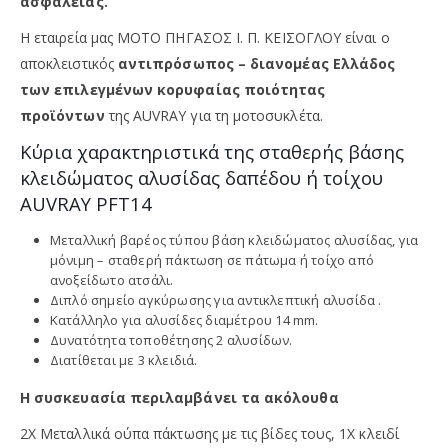
ασφάλειας.
Η εταιρεία μας ΜΟΤΟ ΠΗΓΑΣΟΣ Ι. Π. ΚΕΪΣΟΓΛΟΥ είναι ο
αποκλειστικός
αντιπρόσωπος – διανομέας Ελλάδος
των επιλεγμένων κορυφαίας ποιότητας
προϊόντων
της
AUVRAY για τη μοτοσυκλέτα.
Κύρια χαρακτηριστικά της σταθερής βάσης
κλειδώματος αλυσίδας δαπέδου ή τοίχου
AUVRAY PFT14
Μεταλλική βαρέος τύπου βάση κλειδώματος αλυσίδας, για
μόνιμη – σταθερή πάκτωση σε πάτωμα ή τοίχο από
ανοξείδωτο ατσάλι.
Διπλό σημείο αγκύρωσης για αντικλεπτική αλυσίδα .
Κατάλληλο για αλυσίδες διαμέτρου 14 mm.
Δυνατότητα τοποθέτησης 2 αλυσίδων.
Διατίθεται με 3 κλειδιά.
Η συσκευασία περιλαμβάνει τα ακόλουθα
2Χ Μεταλλικά ούπα πάκτωσης με τις βίδες τους, 1Χ κλειδί