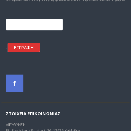
Footer
mailchimp
ΕΓΓΡΑΦΗ
.
ΣΤΟΙΧΕΊΑ ΕΠΙΚΟΙΝΩΝΊΑΣ
ΔΙΕΥΘΥΝΣΗ
Ελ. Βενιζέλου (Θησέως) 26, 17676 Καλλιθέα