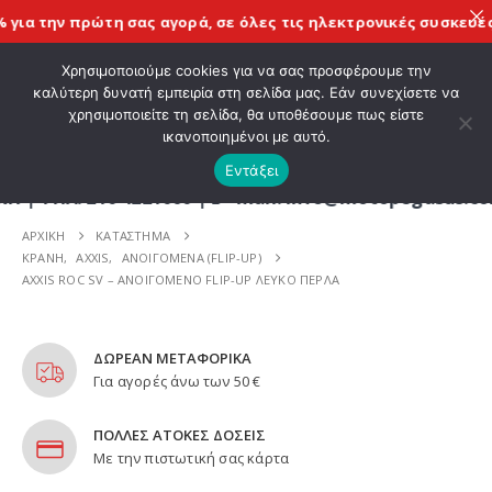
ια την πρώτη σας αγορά, σε όλες τις
ηλεκτρονικές συσκευές C
ΚΑΛΩΣ ΗΡΘΑΤΕ ΣΤΟ E-SHOP ΜΟΤΟ ΠΗΓΑΣΟΣ !
Χρησιμοποιούμε cookies για να σας προσφέρουμε την
καλύτερη δυνατή εμπειρία στη σελίδα μας. Εάν συνεχίσετε να
χρησιμοποιείτε τη σελίδα, θα υποθέσουμε πως είστε
0
ικανοποιημένοι με αυτό.
Εντάξει
Λ. 210 4221060 | E - mail: info@motopegasus.com |
ΑΡΧΙΚΉ
ΚΑΤΆΣΤΗΜΑ
ΚΡΑΝΗ
,
AXXIS
,
ΑΝΟΙΓΟΜΕΝΑ (FLIP-UP)
AXXIS ROC SV – ΑΝΟΙΓΟΜΕΝΟ FLIP-UP ΛΕΥΚΟ ΠΕΡΛΑ
ΔΩΡΕΑΝ ΜΕΤΑΦΟΡΙΚΑ
Για αγορές άνω των 50 €
ΠΟΛΛΕΣ ΑΤΟΚΕΣ ΔΟΣΕΙΣ
Με την πιστωτική σας κάρτα