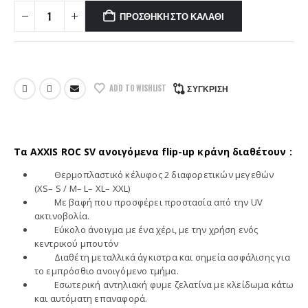
ΠΡΟΣΘΉΚΗ ΣΤΟ ΚΑΛΆΘΙ
ADD TO WISHLIST
ΣΎΓΚΡΙΣΗ
Τα AXXIS ROC SV ανοιγόμενα flip-up κράνη διαθέτουν :
Θερμοπλαστικό κέλυφος 2 διαφορετικών μεγεθών
(XS– S / M– L– XL– XXL)
Με βαφή που προσφέρει προστασία από την UV
ακτινοβολία.
Εύκολο άνοιγμα με ένα χέρι, με την χρήση ενός
κεντρικού μπουτόν
Διαθέτη μεταλλικά άγκιστρα και σημεία ασφάλισης για
το εμπρόσθιο ανοιγόμενο τμήμα.
Εσωτερική αντηλιακή φυμε ζελατίνα με κλείδωμα κάτω
και αυτόματη επαναφορά.