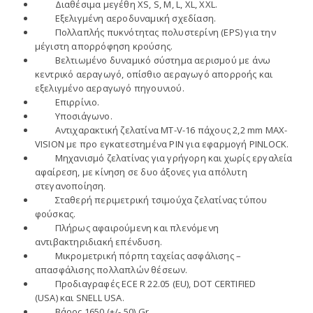
Διαθέσιμα μεγέθη XS, S, M, L, XL, XXL.
Εξελιγμένη αεροδυναμική σχεδίαση.
Πολλαπλής πυκνότητας πολυστερίνη (EPS) για την
μέγιστη απορρόφηση κρούσης.
Βελτιωμένο δυναμικό σύστημα αερισμού με άνω
κεντρικό αεραγωγό, οπίσθιο αεραγωγό απορροής και
εξελιγμένο αεραγωγό πηγουνιού.
Επιρρίνιο.
Υποσιάγωνο.
Αντιχαρακτική ζελατίνα MT-V-16 πάχους 2,2 mm MAX-
VISION με προ εγκατεστημένα PIN για εφαρμογή PINLOCK.
Μηχανισμό ζελατίνας για γρήγορη και χωρίς εργαλεία
αφαίρεση, με κίνηση σε δυο άξονες για απόλυτη
στεγανοποίηση.
Σταθερή περιμετρική τσιμούχα ζελατίνας τύπου
φούσκας.
Πλήρως αφαιρούμενη και πλενόμενη
αντιβακτηριδιακή επένδυση.
Μικρομετρική πόρπη ταχείας ασφάλισης –
απασφάλισης πολλαπλών θέσεων.
Προδιαγραφές ECE R 22.05 (EU), DOT CERTIFIED
(USA) και SNELL USA.
Βάρος 1650 (+/- 50) Gr.