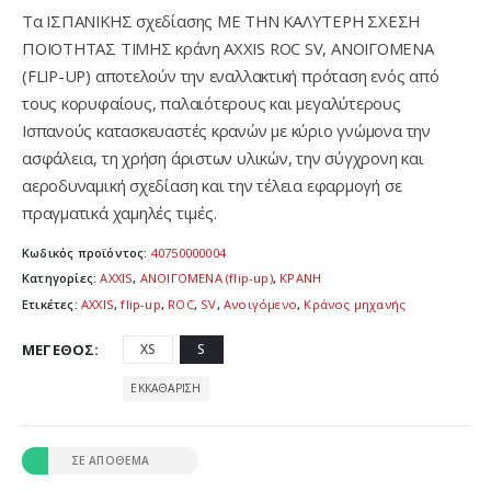
Τα ΙΣΠΑΝΙΚΗΣ σχεδίασης ΜΕ ΤΗΝ ΚΑΛΥΤΕΡΗ ΣΧΕΣΗ
ΠΟΙΟΤΗΤΑΣ ΤΙΜΗΣ κράνη AXXIS ROC SV, ΑΝΟΙΓΟΜΕΝΑ
(FLIP-UP)
αποτελούν την εναλλακτική πρόταση ενός από
τους κορυφαίους, παλαιότερους και μεγαλύτερους
Ισπανούς κατασκευαστές κρανών με κύριο γνώμονα την
ασφάλεια, τη χρήση άριστων υλικών, την σύγχρονη και
αεροδυναμική σχεδίαση και την τέλεια εφαρμογή σε
πραγματικά χαμηλές τιμές.
Κωδικός προϊόντος:
40750000004
Κατηγορίες:
AXXIS
,
ΑΝΟΙΓΟΜΕΝΑ (flip-up)
,
ΚΡΑΝΗ
Ετικέτες:
AXXIS
,
flip-up
,
ROC
,
SV
,
Ανοιγόμενο
,
Κράνος μηχανής
ΜΈΓΕΘΟΣ
XS
S
ΕΚΚΑΘΆΡΙΣΗ
ΣΕ ΑΠΌΘΕΜΑ