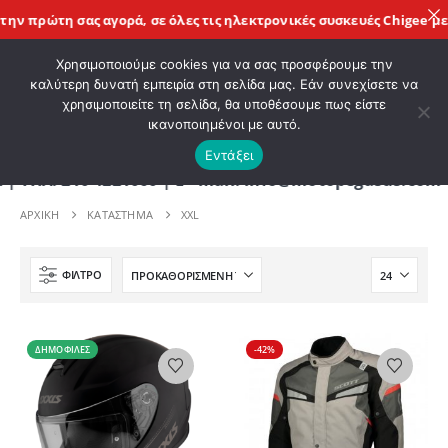
 πρώτη σας αγορά, σε όλες τις
ηλεκτρονικές συσκευές Chigee
με τη
ΚΑΛΩΣ ΗΡΘΑΤΕ ΣΤΟ E-SHOP ΜΟΤΟ ΠΗΓΑΣΟΣ !
Χρησιμοποιούμε cookies για να σας προσφέρουμε την
καλύτερη δυνατή εμπειρία στη σελίδα μας. Εάν συνεχίσετε να
χρησιμοποιείτε τη σελίδα, θα υποθέσουμε πως είστε
0
ικανοποιημένοι με αυτό.
Εντάξει
210 4221060 | E - mail: info@motopegasus.com | Ε
ΑΡΧΙΚΉ
ΚΑΤΆΣΤΗΜΑ
XXL
ΦΊΛΤΡΟ
ΔΗΜΟΦΙΛΈΣ
-42%