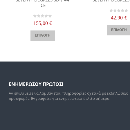
ICE
0
out of
42,90
€
0
out of 5
155,00
€
Αυτό το προϊόν έχει πολλαπλές παραλλαγές. Οι επιλογές μπορούν να επιλεγούν στη σελίδα του προϊόντος
ΕΠΙΛΟΓΉ
ΕΠΙΛΟΓΉ
ΕΝΗΜΕΡΩΣΟΥ ΠΡΩΤΟΣ!
Αν επιθυμείτε να λαμβάνεται πληροφορίες σχετικά με εκδηλώσεις,
προσφορές. Εγγραφείτε για ενημερωτικό δελτίο σήμερα.