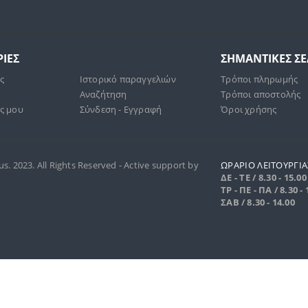
ΙΕΣ
ΣΗΜΑΝΤΙΚΕΣ Σ
άς
Ιστορικό παραγγελιών
Τρόποι πληρωμής
Αναζήτηση
Τρόποι αποστολής
ς μου
Σύνδεση - Εγγραφή
Όροι χρήσης
. 2023. All Rights Reserved - Active support by
ΩΡΑΡΙΟ ΛΕΙΤΟΥΡΓΙΑ
ΔΕ - ΤΕ / 8.30 - 15.00
ΤΡ - ΠΕ - ΠΑ / 8.30 - 
ΣΑΒ / 8.30 - 14.00