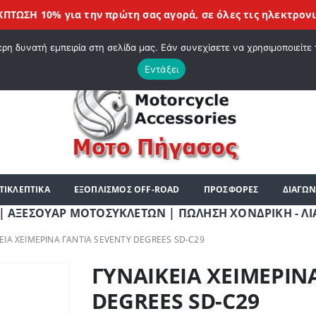
Η 10% για την πρώτη σας αγορά, σε όλες τις
ηλεκτρονικές σ
|
ΗΡΘΑΤΕ ΣΤΟ E-SHOP ΜΟΤΟ ΠΗΓΑΣΟΣ !
ΣΧΕΤΙΚΆ ΜΕ ΕΜΆΣ
BLOG
ΛΊΣΤ
η δυνατή εμπειρία στη σελίδα μας. Εάν συνεχίσετε να χρησιμοποιείτε 
Εντάξει
ΤΙΚΛΕΠΤΙΚΑ
ΕΞΟΠΛΙΣΜΟΣ OFF-ROAD
ΠΡΟΣΦΟΡΕΣ
ΔΙΑΓΩΝ
ΟΥΑΡ ΜΟΤΟΣΥΚΛΕΤΩΝ | ΠΩΛΗΣΗ ΧΟΝΔΡΙΚΗ - ΛΙΑΝΙΚΗ | Τ
ΕΙΑ ΧΕΙΜΕΡΙΝΑ ΓΑΝΤΙΑ SEVENTY DEGREES SD-C29
ΓΥΝΑΙΚΕΙΑ ΧΕΙΜΕΡΙΝ
DEGREES SD-C29