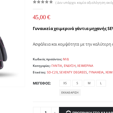
( Δεν υπάρχει καμία αξιολόγηση ακόμ
0
out of 5
45,00
€
Γυναικεία χειμερινά γάντια μηχανής S
Ασφάλεια και κομψότητα με την καλύτερη 
Κωδικός προϊόντος:
Μ/Δ
Κατηγορίες:
ΓΑΝΤΙΑ
,
ΕΝΔΥΣΗ
,
ΧΕΙΜΕΡΙΝΑ
Ετικέτες:
SD-C29
,
SEVENTY DEGREES
,
ΓΥΝΑΙΚΕΙΑ
,
ΧΕΙΜ
ΜΈΓΕΘΟΣ
XS
S
M
L
ΕΚΚΑΘΆΡΙΣΗ