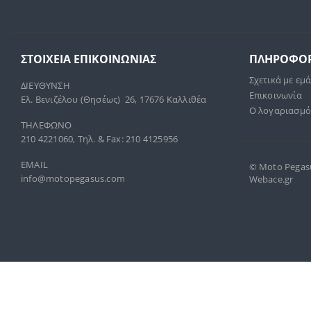
ΣΤΟΙΧΕΊΑ ΕΠΙΚΟΙΝΩΝΊΑΣ
ΠΛΗΡΟΦΟΡ
Σχετικά με εμ
ΔΙΕΥΘΥΝΣΗ
Επικοινωνία
Ελ. Βενιζέλου (Θησέως) 26, 17676 Καλλιθέα
Ο λογαριασμό
ΤΗΛΕΦΩΝΟ
210 4221060, Τηλ. & Fax: 210 4125956
EMAIL
© Moto Pegasus
info@motopegasus.com
Webace.gr