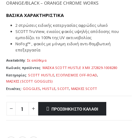
ORANGE/BLACK – ORANGE CHROME WORKS
ΒΑΣΙΚΑ ΧΑΡΑΚΤΗΡΙΣΤΙΚΑ
2 στρώσεις ειδικής κατεργασίας αφρώδες υλικό
SCOTT TruView, ενιαίος φακός υψηλής απόδοσης που
εμποδίζει το 100% της UV ακτινοβολίας
NoFog™ , φακός με μόνιμη ειδική αντι-θαμβωτική
επεξεργασία
Availability:
Σε απόθεμα
Κωδικός προϊόντος:
ΜΑΣΚΑ SCOTT HUSTLE X MX 272829-1008280
Κατηγορίες:
SCOTT HUSTLE
,
ΕΞΟΠΛΙΣΜΟΣ OFF-ROAD
,
ΜΑΣΚΕΣ (SCOTT GOGGLES)
Ετικέτες:
GOGGLES
,
HUSTLE
,
SCOTT
,
ΜΑΣΚΕΣ SCOTT
ΠΡΟΣΘΉΚΗ ΣΤΟ ΚΑΛΆΘΙ