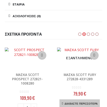
ΕΤΑΙΡΊΑ
ΑΞΙΟΛΟΓΉΣΕΙΣ (0)
ΣΧΕΤΙΚΆ ΠΡΟΪΌΝΤΑ
ΕΞΑΝΤΛΗΜΈΝΟ
ΜΑΣΚΑ SCOTT
ΜΑΣΚΑ SCOTT FURY
PROSPECT 272821-
272828-4331289
1008280
0
out of 5
79,90
€
0
out of 5
υσα
109,90
€
ΔΙΑΒΆΣΤΕ ΠΕΡΙΣΣΌΤΕΡΑ