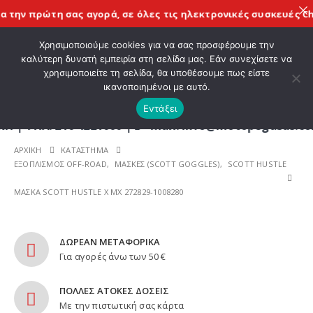
την πρώτη σας αγορά, σε όλες τις
ηλεκτρονικές συσκευές Chi
ΚΑΛΩΣ ΗΡΘΑΤΕ ΣΤΟ E-SHOP ΜΟΤΟ ΠΗΓΑΣΟΣ !
Χρησιμοποιούμε cookies για να σας προσφέρουμε την
καλύτερη δυνατή εμπειρία στη σελίδα μας. Εάν συνεχίσετε να
χρησιμοποιείτε τη σελίδα, θα υποθέσουμε πως είστε
0
ικανοποιημένοι με αυτό.
Εντάξει
Λ. 210 4221060 | E - mail: info@motopegasus.com 
ΑΡΧΙΚΉ
ΚΑΤΆΣΤΗΜΑ
ΕΞΟΠΛΙΣΜΟΣ OFF-ROAD
,
ΜΑΣΚΕΣ (SCOTT GOGGLES)
,
SCOTT HUSTLE
ΜΑΣΚΑ SCOTT HUSTLE X MX 272829-1008280
ΔΩΡΕΑΝ ΜΕΤΑΦΟΡΙΚΑ
Για αγορές άνω των 50 €
ΠΟΛΛΕΣ ΑΤΟΚΕΣ ΔΟΣΕΙΣ
Με την πιστωτική σας κάρτα