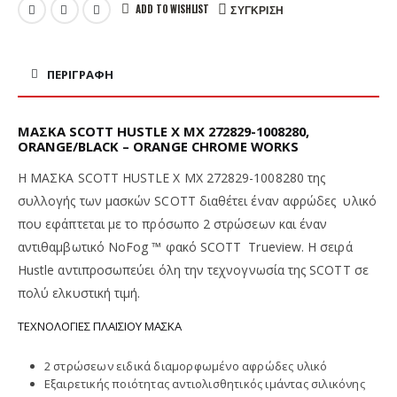
ADD TO WISHLIST
ΣΎΓΚΡΙΣΗ
ΠΕΡΙΓΡΑΦΉ
ΜΑΣΚΑ SCOTT HUSTLE X MX 272829-1008280,
ORANGE/BLACK – ORANGE CHROME WORKS
Η ΜΑΣΚΑ SCOTT HUSTLE X MX 272829-1008280 της
συλλογής των μασκών SCOTT διαθέτει έναν αφρώδες υλικό
που εφάπτεται με το πρόσωπο 2 στρώσεων και έναν
αντιθαμβωτικό NoFog ™ φακό SCOTT Trueview. Η σειρά
Hustle αντιπροσωπεύει όλη την τεχνογνωσία της SCOTT σε
πολύ ελκυστική τιμή.
ΤΕΧΝΟΛΟΓΙΕΣ ΠΛΑΙΣΙΟΥ ΜΑΣΚΑ
2 στρώσεων ειδικά διαμορφωμένο αφρώδες υλικό
Εξαιρετικής ποιότητας αντιολισθητικός ιμάντας σιλικόνης