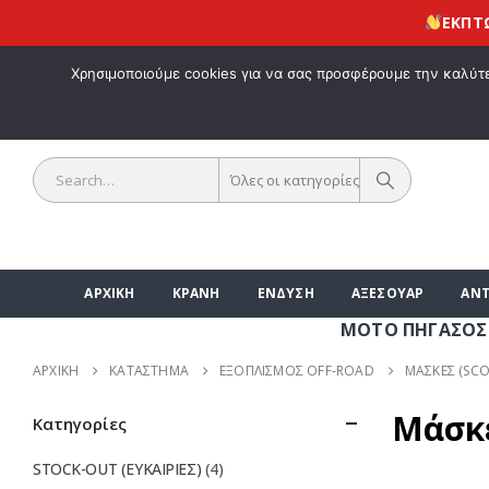
ΕΚΠΤΩΣΗ 1
ΚΑΛΩΣ ΗΡΘΑ
Χρησιμοποιούμε cookies για να σας προσφέρουμε την καλύτερ
Όλες οι κατηγορίες
ΑΡΧΙΚΗ
ΚΡΑΝΗ
ΕΝΔΥΣΗ
ΑΞΕΣΟΥΑΡ
ΑΝΤ
ΜΟΤΟ ΠΗΓΑΣΟΣ | ΑΞΕ
ΑΡΧΙΚΉ
ΚΑΤΆΣΤΗΜΑ
ΕΞΟΠΛΙΣΜΟΣ OFF-ROAD
ΜΑΣΚΕΣ (SC
Μάσκε
Κατηγορίες
STOCK-OUT (ΕΥΚΑΙΡΙΕΣ)
(4)