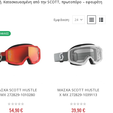
ιμή. Κατασκευασμένη από την SCOTT, πρωτοπόρο – εφευρέτη
Εμφάνιση:
ΦΙΛΈΣ
ΣΚΑ SCOTT HUSTLE
ΜΑΣΚΑ SCOTT HUSTLE
 MX 272829-1010280
X MX 272829-1039113
0
out of 5
0
out of 5
54,90
€
39,90
€