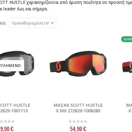
COTT HUSTLE χαρακτηρίζονται από άριστη ποιότητα σε προσιτή τ
ι leader έως και σήμερα.
ατά:
ΔΗΜΟ
ΝΤΛΗΜΈΝΟ
SCOTT HUSTLE
ΜΑΣΚΑ SCOTT HUSTLE
ΜΑ
2829-1001113
X MX 272829-1008280
X
out of 5
0
out of 5
39,90
€
54,90
€