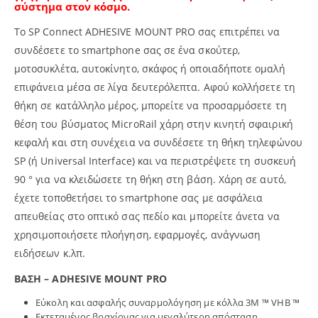
σύστημα στον κόσμο.
Το SP Connect ADHESIVE MOUNT PRO σας επιτρέπει να
συνδέσετε το smartphone σας σε ένα σκούτερ,
μοτοσυκλέτα, αυτοκίνητο, σκάφος ή οποιαδήποτε ομαλή
επιφάνεια μέσα σε λίγα δευτερόλεπτα. Αφού κολλήσετε τη
θήκη σε κατάλληλο μέρος, μπορείτε να προσαρμόσετε τη
θέση του βύσματος MicroRail χάρη στην κινητή σφαιρική
κεφαλή και στη συνέχεια να συνδέσετε τη θήκη τηλεφώνου
SP (ή Universal Interface) και να περιστρέψετε τη συσκευή
90 ° για να κλειδώσετε τη θήκη στη βάση. Χάρη σε αυτό,
έχετε τοποθετήσει το smartphone σας με ασφάλεια
απευθείας στο οπτικό σας πεδίο και μπορείτε άνετα να
χρησιμοποιήσετε πλοήγηση, εφαρμογές, ανάγνωση
ειδήσεων κ.λπ.
ΒΑΣΗ – ADHESIVE MOUNT PRO
Εύκολη και ασφαλής συναρμολόγηση με κόλλα 3M ™ VHB ™
Εκτεταμένος βραχίονας για μεγαλύτερη απόσταση