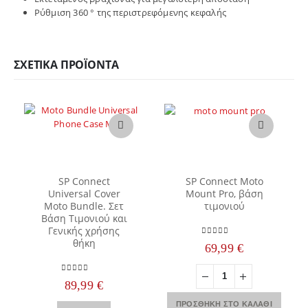
Ρύθμιση 360 ° της περιστρεφόμενης κεφαλής
ΣΧΕΤΙΚΆ ΠΡΟΪΌΝΤΑ
Αυτό το προϊόν έχει πολλαπλές παραλλαγές. Οι επιλογές μπορούν να επιλεγούν στη σελίδα του προϊόντος
SP Connect
SP Connect Moto
Universal Cover
Mount Pro, βάση
Moto Bundle. Σετ
τιμονιού
Βάση Τιμονιού και
Γενικής χρήσης
θήκη
0
out of 5
69,99
€
0
out of 5
89,99
€
Αυτό το προϊόν έχει πολλαπλές παραλλαγές. Οι επιλογές μπορούν να επιλεγούν στη σελίδα του προϊόντος
ΠΡΟΣΘΉΚΗ ΣΤΟ ΚΑΛΆΘΙ