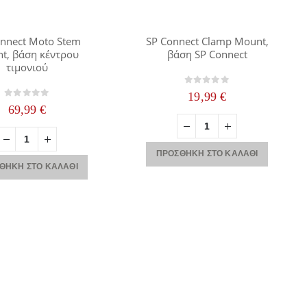
onnect Moto Stem
SP Connect Clamp Mount,
t, βάση κέντρου
βάση SP Connect
τιμονιού
0
out of 5
19,99
€
0
out of 5
69,99
€
ΠΡΟΣΘΉΚΗ ΣΤΟ ΚΑΛΆΘΙ
ΘΉΚΗ ΣΤΟ ΚΑΛΆΘΙ