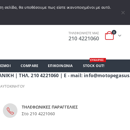
Α ΕΠΙΘΥΜΙΏΝ
Ο ΛΟΓΑΡΙΑΣΜΌΣ ΜΟΥ
ΚΑΛΆΘΙ ΑΓΟΡΏΝ
ΣΎΝΔΕΣΗ
τη σελίδα, θα υποθέσουμε πως είστε ικανοποιημένοι με αυτό.
0
ΤΗΛΕΦΩΝΗΣΤΕ ΜΑΣ
210 4221060
ΕΥΚΑΙΡΙΕΣ
ΙΣΜΟΙ
COMPARE
ΕΠΙΚΟΙΝΩΝΊΑ
STOCK OUT!
ΗΛ. 210 4221060 | E - mail: info@motopegasus.com 
 ΑΥΤΟΚΙΝΉΤΟΥ
ΤΗΛΕΦΩΝΙΚΕΣ ΠΑΡΑΓΓΕΛΙΕΣ
Στο 210 4221060