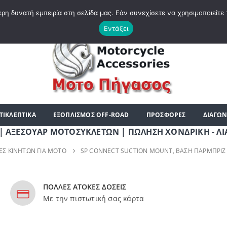
|
ΗΡΘΑΤΕ ΣΤΟ E-SHOP ΜΟΤΟ ΠΗΓΑΣΟΣ !
ΣΧΕΤΙΚΆ ΜΕ ΕΜΆΣ
BLOG
ΛΊΣΤ
η δυνατή εμπειρία στη σελίδα μας. Εάν συνεχίσετε να χρησιμοποιείτε 
Εντάξει
ΤΙΚΛΕΠΤΙΚΑ
ΕΞΟΠΛΙΣΜΟΣ OFF-ROAD
ΠΡΟΣΦΟΡΕΣ
ΔΙΑΓΩΝ
ΟΥΑΡ ΜΟΤΟΣΥΚΛΕΤΩΝ | ΠΩΛΗΣΗ ΧΟΝΔΡΙΚΗ - ΛΙΑΝΙΚΗ | Τ
ΕΣ ΚΙΝΗΤΏΝ ΓΙΑ ΜΟΤΟ
SP CONNECT SUCTION MOUNT, ΒΆΣΗ ΠΑΡΜΠΡΊΖ
ΠΟΛΛΕΣ ΑΤΟΚΕΣ ΔΟΣΕΙΣ
Με την πιστωτική σας κάρτα