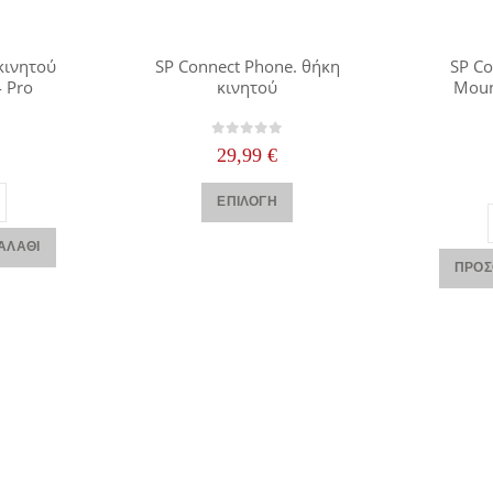
κινητού
SP Connect Phone. θήκη
SP C
 Pro
κινητού
Moun
 5
0
out of 5
29,99
€
Αυτό το προϊόν έχει πολλαπλές παραλλαγές. Οι επιλογές μπορούν να επιλεγούν στη σελίδα του προϊόντος
ΕΠΙΛΟΓΉ
ΑΛΆΘΙ
ΠΡΟΣ