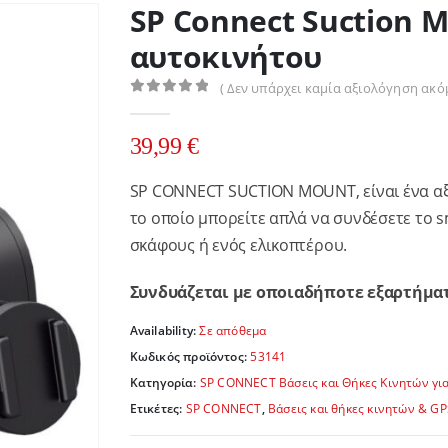
SP Connect Suction 
αυτοκινήτου
( Δεν υπάρχει καμία αξιολόγηση ακόμ
0
out of 5
39,99
€
SP CONNECT SUCTION MOUNT, είναι ένα αξι
το οποίο μπορείτε απλά να συνδέσετε το 
σκάφους ή ενός ελικοπτέρου.
Συνδυάζεται με οποιαδήποτε εξαρτήματ
Availability:
Σε απόθεμα
Κωδικός προϊόντος:
53141
Κατηγορία:
SP CONNECT Βάσεις και Θήκες Κινητών γι
Ετικέτες:
SP CONNECT
,
Βάσεις και θήκες κινητών & GP