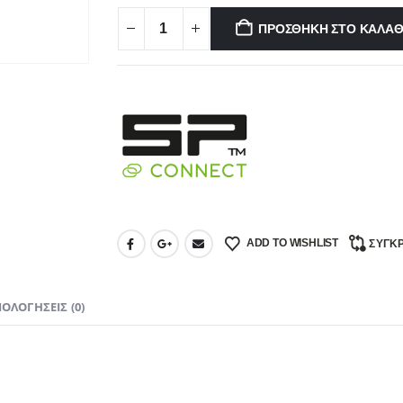
ΠΡΟΣΘΉΚΗ ΣΤΟ ΚΑΛΆΘ
ADD TO WISHLIST
ΣΎΓΚΡ
ΙΟΛΟΓΉΣΕΙΣ (0)