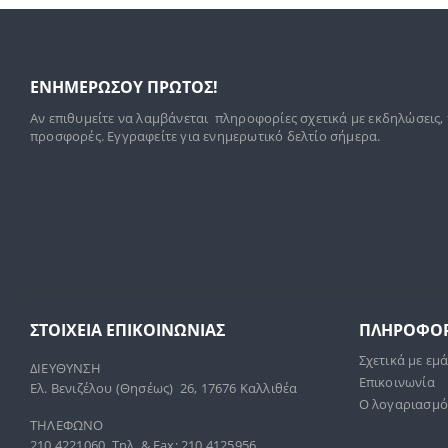
ΕΝΗΜΕΡΩΣΟΥ ΠΡΩΤΟΣ!
Αν επιθυμείτε να λαμβάνεται πληροφορίες σχετικά με εκδηλώσεις,
προσφορές. Εγγραφείτε για ενημερωτικό δελτίο σήμερα.
ΣΤΟΙΧΕΊΑ ΕΠΙΚΟΙΝΩΝΊΑΣ
ΠΛΗΡΟΦΟΡ
Σχετικά με εμ
ΔΙΕΥΘΥΝΣΗ
Επικοινωνία
Ελ. Βενιζέλου (Θησέως) 26, 17676 Καλλιθέα
Ο λογαριασμό
ΤΗΛΕΦΩΝΟ
210 4221060, Τηλ. & Fax: 210 4125956