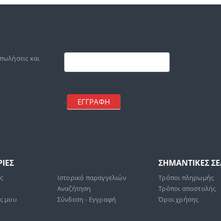
Footer
mailchimp
 πωλήσεις και
ΕΓΓΡΑΦΗ
.
ΙΕΣ
ΣΗΜΑΝΤΙΚΕΣ Σ
άς
Ιστορικό παραγγελιών
Τρόποι πληρωμής
Αναζήτηση
Τρόποι αποστολής
ς μου
Σύνδεση - Εγγραφή
Όροι χρήσης